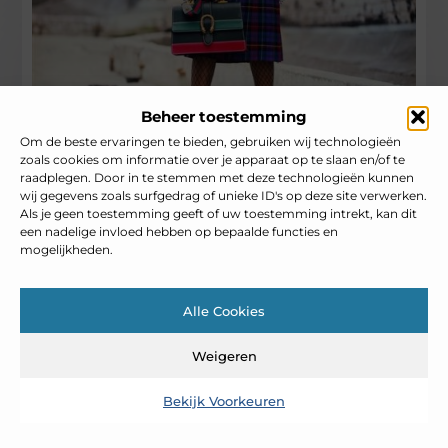
Beheer toestemming
Om de beste ervaringen te bieden, gebruiken wij technologieën
Jongeren kopen steeds vaker luxe
zoals cookies om informatie over je apparaat op te slaan en/of te
designerkleding
raadplegen. Door in te stemmen met deze technologieën kunnen
Nederlandse jongeren kopen steeds vaker
wij gegevens zoals surfgedrag of unieke ID's op deze site verwerken.
luxe designerkleding. Uit recent onderzoek is
Als je geen toestemming geeft of uw toestemming intrekt, kan dit
gebleken dat twee op de drie Nederlandse
een nadelige invloed hebben op bepaalde functies en
mogelijkheden.
jongeren tegenwoordig regelmatig luxe
designermerken (online) aanschaft.
Alle Cookies
Mode En Kleding
Weigeren
Bekijk Voorkeuren