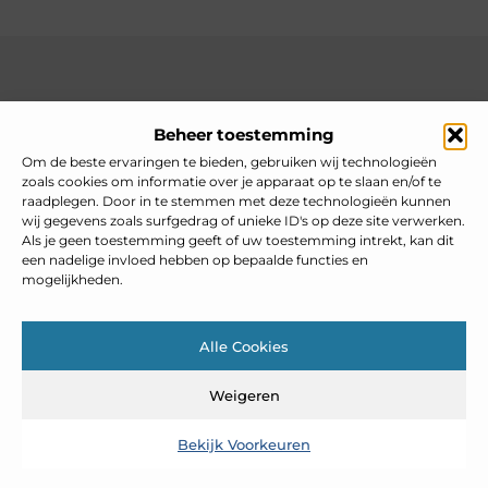
Over heelnederlands
Beheer toestemming
Jouw gids voor inspiratie en tips uit het dagelijks leven.
Ontdek een brede verzameling blogs en artikelen die je helpen
Om de beste ervaringen te bieden, gebruiken wij technologieën
om het meeste uit elke dag te halen, met praktische adviezen
zoals cookies om informatie over je apparaat op te slaan en/of te
en verrassende inzichten.
raadplegen. Door in te stemmen met deze technologieën kunnen
wij gegevens zoals surfgedrag of unieke ID's op deze site verwerken.
Bericht categorie
Als je geen toestemming geeft of uw toestemming intrekt, kan dit
een nadelige invloed hebben op bepaalde functies en
mogelijkheden.
Main Links
Alle Cookies
Goedkope linkbuilding: slim inzetten zonder je SEO te schaden
Weigeren
Bekijk Voorkeuren
@2025 www.heelnederlands.nl. All Right Reserved.