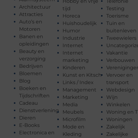
Hobby en vrije
Telefonie
Architectuur
tijd
Testing
Attracties
Horeca
Toerisme
Auto’s en
Huishoudelijk
Tuin en
Motoren
Humor
buitenleven
Banen en
Industrie
Tweewielers
opleidingen
Internet
Uncategoriz
Beauty en
Internet
Vakantie
verzorging
marketing
Verbouwen
Bedrijven
Kinderen
Vereniginge
Bloemen
Kunst en Kitsch
Vervoer en
Blog
Links / Index
transport
Boeken en
Management
Webdesign
Tijdschriften
Marketing
Wijn
Cadeau
Media
Winkelen
Dienstverlening
Meubels
Woning en T
Dieren
Microfilm
Woningen
E-Books
Mode en
Zakelijk
Electronica en
Kleding
Zakelijke