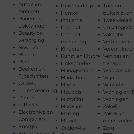
Auto’s en
Huishoudelijk
Tuin en
Motoren
Humor
buitenleven
Banen en
Industrie
Tweewielers
opleidingen
Internet
Uncategoriz
Beauty en
Internet
Vakantie
verzorging
marketing
Verbouwen
Bedrijven
Kinderen
Vereniginge
Bloemen
Kunst en Kitsch
Vervoer en
Blog
Links / Index
transport
Boeken en
Management
Webdesign
Tijdschriften
Marketing
Wijn
Cadeau
Media
Winkelen
Dienstverlening
Meubels
Woning en T
Dieren
Microfilm
Woningen
E-Books
Mode en
Zakelijk
Electronica en
Kleding
Zakelijke
Computers
Muziek
dienstverlen
Energie
Onderwijs
Zorg
Entertainment