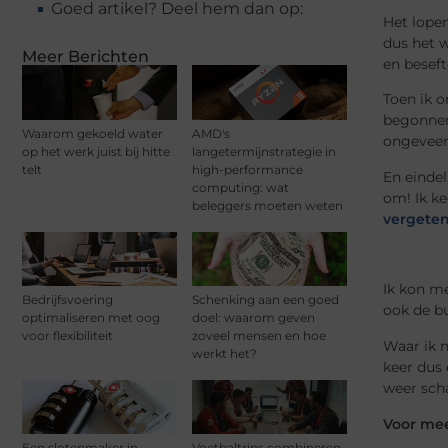
Goed artikel? Deel hem dan op:
Het lopen
dus het w
Meer Berichten
en besef
Toen ik 
begonnen 
Waarom gekoeld water
AMD's
ongeveer 
op het werk juist bij hitte
langetermijnstrategie in
telt
high-performance
En eindel
computing: wat
om! Ik ke
beleggers moeten weten
vergete
Ik kon me
Bedrijfsvoering
Schenking aan een goed
ook de bu
optimaliseren met oog
doel: waarom geven
voor flexibiliteit
zoveel mensen en hoe
Waar ik n
werkt het?
keer dus
weer sch
Voor meer
Een slotenmaker in
Voetbaltrips combineren