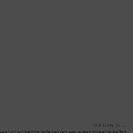
VOLGENDE →
f veelvoorkomende redenen om een slotenmaker te bellen