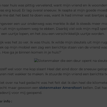
 naar huis was pittig vervelend, want mijn vriend en ik woonden 
as erg koud. Er lag overal sneeuw. Ik raapte al mijn goede moed
te me dat het best te doen was, want ik had immer wat biertjes
ongeveer een uur onderweg was merkte ik dat ik steeds meer mo
uit mijn systeem weg te ebben. Daarbij viel ook mijn mp3 spele
een uurtje lopen, en het zou een verschrikkelijk uurtje worden.
ijk was het zo ver. Ik was thuis. Ik wilde mijn sleutels uit mijn 
ek op mijn mobiel een zag een berichtje staan van de vriend waa
n
. Hoe ga je binnen komen in je huis?’
zelf wel voor me kop slaan! Heel dat eind door de sneeuw gelopen
ren niet wakker te maken. Ik stuurde mijn vriend een berichte te
iet over na had gedacht was het feit dat ik dan heel die kilom
 echt maar gewoon een
slotenmaker Amersfoort
bellen. Dat ha
adevrij voor mij geopend.
 info :