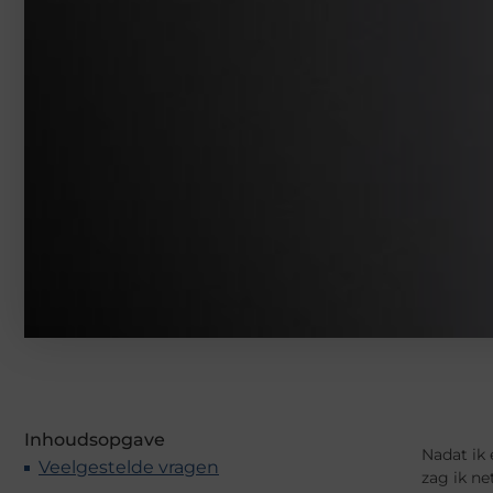
Inhoudsopgave
Nadat ik 
Veelgestelde vragen
zag ik ne