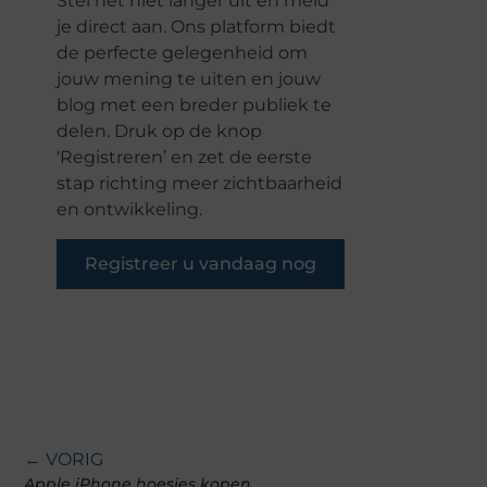
Stel het niet langer uit en meld
je direct aan. Ons platform biedt
de perfecte gelegenheid om
jouw mening te uiten en jouw
blog met een breder publiek te
delen. Druk op de knop
‘Registreren’ en zet de eerste
stap richting meer zichtbaarheid
en ontwikkeling.
Registreer u vandaag nog
← VORIG
Apple iPhone hoesjes kopen