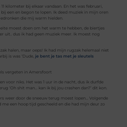
11 kilometer bij elkaar vandaan. En het was februari,
 bij een en begon te lopen. Ik deed muziek in mijn oren
 gedronken die mij warm hielden.
eite moest doen om het warm te hebben, de biertjes
r uit.. dus ik had geen muziek meer. Ik moest nog
rugzak halen, maar oeps! Ik had mijn rugzak helemaal niet
rbij is was ‘Dude,
je bent je tas met je sleutels
 voor niks. Het was 1 uur in de nacht, dus ik durfde
rug ‘Oh shit man… kan ik bij jou crashen dan?’ dit kon.
eters weer door de sneeuw terug moest lopen… Volgende
d me een hoop tijd gescheeld en die had mijn deur zo