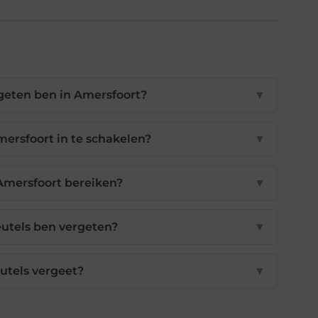
rgeten ben in Amersfoort?
▼
ersfoort in te schakelen?
▼
 Amersfoort bereiken?
▼
leutels ben vergeten?
▼
eutels vergeet?
▼