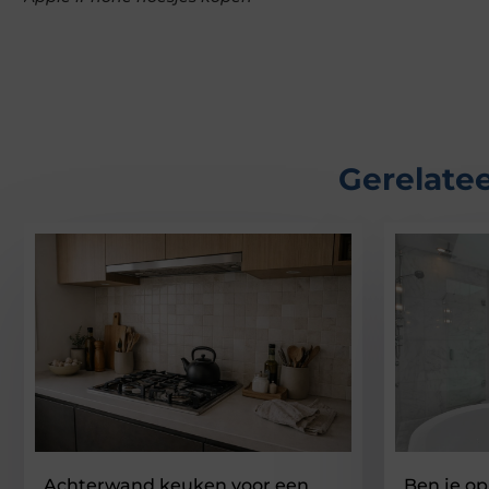
Gerelatee
Achterwand keuken voor een
Ben je op