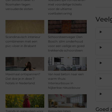
Rosmalen tegen
met voordelige tickets
verouderde sloten
voor de ultieme
voetbalervaring
Veel
Scandinavisch interieur
Schoorsteenveger Den
combineren met een
Bosch: slim onderhoud
pvc-vloer in Brabant
voor een veilige en goed
trekkende schoorsteen
Maximaal ontspannen?
Van kaal beton naar een
Dat doe je in deze 7
warm thuis:
hotels in Nederland
Interieurbouw in
Nijkerkse nieuwbouw
Goed a
Trends in galajurken voor
Renovlies laten