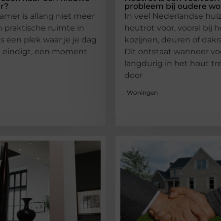
r?
probleem bij oudere w
mer is allang niet meer
In veel Nederlandse hu
n praktische ruimte in
houtrot voor, vooral bij 
is een plek waar je je dag
kozijnen, deuren of dak
n eindigt, een moment
Dit ontstaat wanneer vo
langdurig in het hout tr
door
Woningen