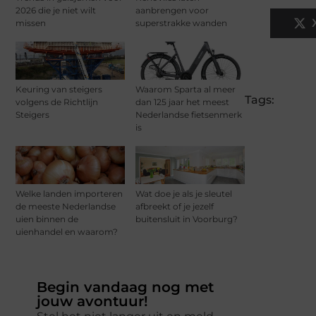
2026 die je niet wilt
aanbrengen voor
missen
superstrakke wanden
Keuring van steigers
Waarom Sparta al meer
Tags:
volgens de Richtlijn
dan 125 jaar het meest
Steigers
Nederlandse fietsenmerk
is
Welke landen importeren
Wat doe je als je sleutel
de meeste Nederlandse
afbreekt of je jezelf
uien binnen de
buitensluit in Voorburg?
uienhandel en waarom?
Begin vandaag nog met
jouw avontuur!