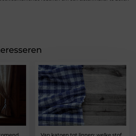
teresseren
rkomend
Van katoen tot linnen: welke stof