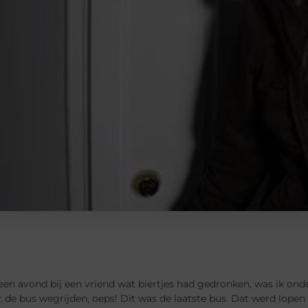
een avond bij een vriend wat biertjes had gedronken, was ik on
t de bus wegrijden, oeps! Dit was de laatste bus. Dat werd lopen 