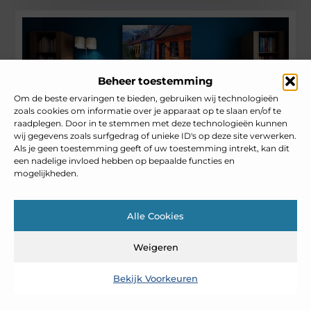
Beheer toestemming
Om de beste ervaringen te bieden, gebruiken wij technologieën
zoals cookies om informatie over je apparaat op te slaan en/of te
raadplegen. Door in te stemmen met deze technologieën kunnen
wij gegevens zoals surfgedrag of unieke ID's op deze site verwerken.
DIY Gids voor Schilderen van een
Als je geen toestemming geeft of uw toestemming intrekt, kan dit
Appartement: Ruimte en Stijl Maximaliseren
een nadelige invloed hebben op bepaalde functies en
Het schilderen van je appartement is een
mogelijkheden.
geweldige manier om niet alleen de kleur
van je ruimte te vernieuwen, maar ook om de
Alle Cookies
indeling te
Woningen
Weigeren
Bekijk Voorkeuren