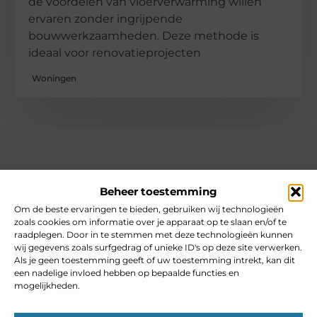
de voordelen van vloerverwarming willen
ervaren zonder ingrijpende
bouwwerkzaamheden. Deze methode is
ideaal voor renovatieprojecten
Woningen
Over heelnederlands
Beheer toestemming
Jouw gids voor inspiratie en tips uit het dagelijks leven.
Ontdek een brede verzameling blogs en artikelen die je helpen
Om de beste ervaringen te bieden, gebruiken wij technologieën
om het meeste uit elke dag te halen, met praktische adviezen
zoals cookies om informatie over je apparaat op te slaan en/of te
en verrassende inzichten.
raadplegen. Door in te stemmen met deze technologieën kunnen
wij gegevens zoals surfgedrag of unieke ID's op deze site verwerken.
Bericht categorie
Als je geen toestemming geeft of uw toestemming intrekt, kan dit
een nadelige invloed hebben op bepaalde functies en
mogelijkheden.