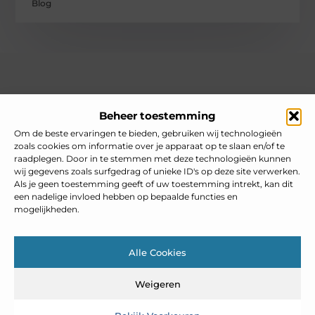
Blog
Over heelnederlands
Beheer toestemming
Jouw gids voor inspiratie en tips uit het dagelijks leven.
Ontdek een brede verzameling blogs en artikelen die je helpen
Om de beste ervaringen te bieden, gebruiken wij technologieën
om het meeste uit elke dag te halen, met praktische adviezen
zoals cookies om informatie over je apparaat op te slaan en/of te
en verrassende inzichten.
raadplegen. Door in te stemmen met deze technologieën kunnen
wij gegevens zoals surfgedrag of unieke ID's op deze site verwerken.
Bericht categorie
Als je geen toestemming geeft of uw toestemming intrekt, kan dit
een nadelige invloed hebben op bepaalde functies en
mogelijkheden.
Main Links
Alle Cookies
Goedkope linkbuilding: slim inzetten zonder je SEO te schaden
Weigeren