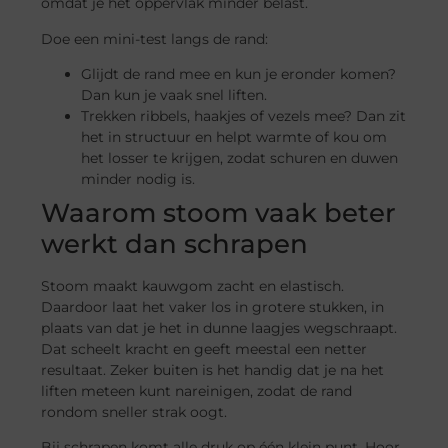
omdat je het oppervlak minder belast.
Doe een mini-test langs de rand:
Glijdt de rand mee en kun je eronder komen?
Dan kun je vaak snel liften.
Trekken ribbels, haakjes of vezels mee? Dan zit
het in structuur en helpt warmte of kou om
het losser te krijgen, zodat schuren en duwen
minder nodig is.
Waarom stoom vaak beter
werkt dan schrapen
Stoom maakt kauwgom zacht en elastisch.
Daardoor laat het vaker los in grotere stukken, in
plaats van dat je het in dunne laagjes wegschraapt.
Dat scheelt kracht en geeft meestal een netter
resultaat. Zeker buiten is het handig dat je na het
liften meteen kunt nareinigen, zodat de rand
rondom sneller strak oogt.
Bij schrapen komt alle druk op één klein punt. Hoor