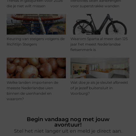
Trends in galajurken voor 2026
Renovlies laten aanbrengen
die je niet wilt missen
voor superstrakke wanden
Keuring van steigers volgens de
Waarom Sparta al meer dan 125
Richtlijn Steigers
jaar het meest Nederlandse
fietsenmerk is
Welke landen importeren de
Wat doe je als je sleutel afbreekt
meeste Nederlandse uien
of je jezelf buitensluit in
binnen de uienhandel en
Voorburg?
waarom?
Begin vandaag nog met jouw
avontuur!
Stel het niet langer uit en meld je direct aan.