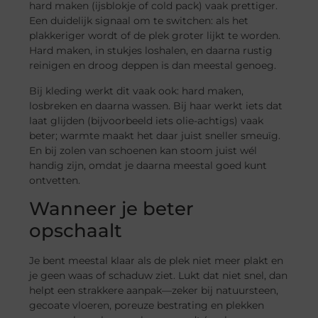
hard maken (ijsblokje of cold pack) vaak prettiger.
Een duidelijk signaal om te switchen: als het
plakkeriger wordt of de plek groter lijkt te worden.
Hard maken, in stukjes loshalen, en daarna rustig
reinigen en droog deppen is dan meestal genoeg.
Bij kleding werkt dit vaak ook: hard maken,
losbreken en daarna wassen. Bij haar werkt iets dat
laat glijden (bijvoorbeeld iets olie-achtigs) vaak
beter; warmte maakt het daar juist sneller smeuïg.
En bij zolen van schoenen kan stoom juist wél
handig zijn, omdat je daarna meestal goed kunt
ontvetten.
Wanneer je beter
opschaalt
Je bent meestal klaar als de plek niet meer plakt en
je geen waas of schaduw ziet. Lukt dat niet snel, dan
helpt een strakkere aanpak—zeker bij natuursteen,
gecoate vloeren, poreuze bestrating en plekken