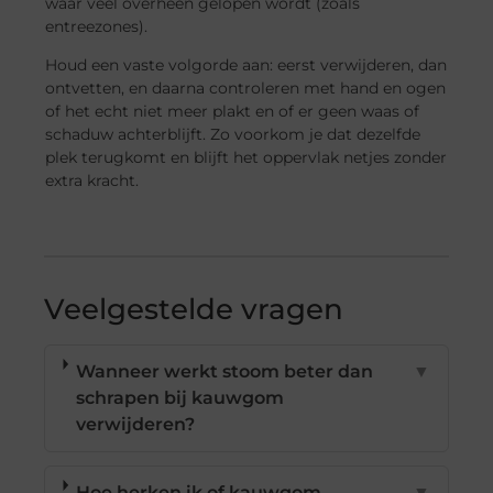
waar veel overheen gelopen wordt (zoals
entreezones).
Houd een vaste volgorde aan: eerst verwijderen, dan
ontvetten, en daarna controleren met hand en ogen
of het echt niet meer plakt en of er geen waas of
schaduw achterblijft. Zo voorkom je dat dezelfde
plek terugkomt en blijft het oppervlak netjes zonder
extra kracht.
Veelgestelde vragen
Wanneer werkt stoom beter dan
▼
schrapen bij kauwgom
verwijderen?
Hoe herken ik of kauwgom
▼