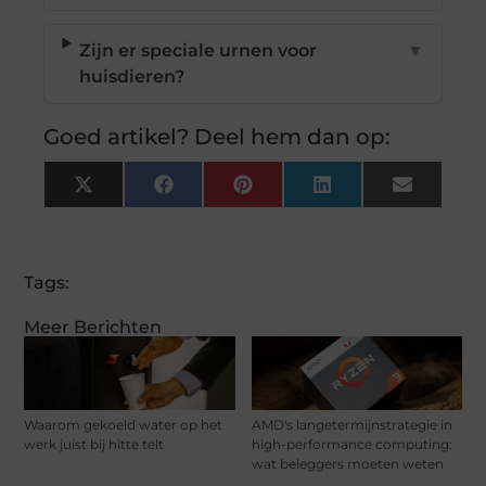
Zijn er speciale urnen voor
▼
huisdieren?
Goed artikel? Deel hem dan op:
X
Facebook
Pinterest
LinkedIn
Email
(Twitter)
Tags:
Meer Berichten
Waarom gekoeld water op het
AMD's langetermijnstrategie in
werk juist bij hitte telt
high-performance computing:
wat beleggers moeten weten