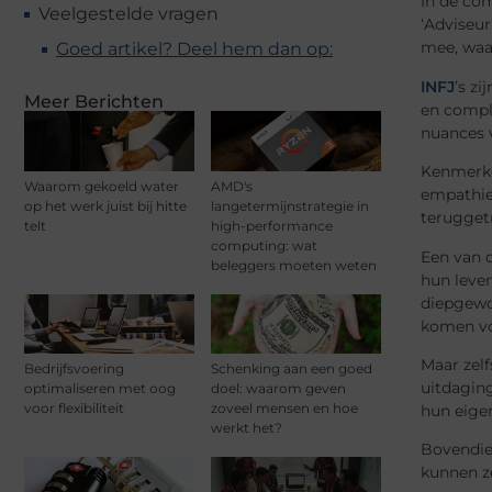
In de com
Veelgestelde vragen
‘Adviseur
mee, waar
Goed artikel? Deel hem dan op:
INFJ
’s z
Meer Berichten
en compl
nuances v
Kenmerke
Waarom gekoeld water
AMD's
empathie
op het werk juist bij hitte
langetermijnstrategie in
teruggetr
telt
high-performance
computing: wat
Een van 
beleggers moeten weten
hun leven
diepgewo
komen vo
Maar zelf
Bedrijfsvoering
Schenking aan een goed
uitdaging
optimaliseren met oog
doel: waarom geven
voor flexibiliteit
zoveel mensen en hoe
hun eige
werkt het?
Bovendien
kunnen ze