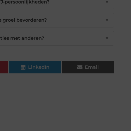
J-persoonlijkheden?
▼
e groei bevorderen?
▼
aties met anderen?
▼
LinkedIn
Email