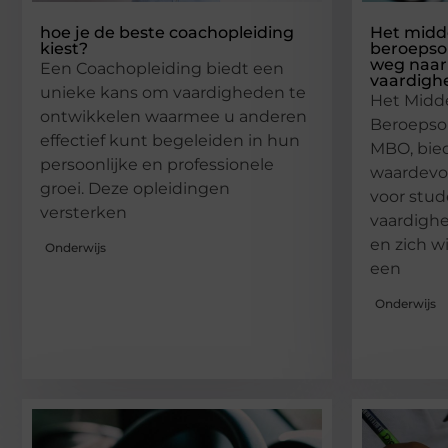
hoe je de beste coachopleiding
Het midd
kiest?
beroepso
weg naar
Een Coachopleiding biedt een
vaardigh
unieke kans om vaardigheden te
Het Midd
ontwikkelen waarmee u anderen
Beroepson
effectief kunt begeleiden in hun
MBO, bie
persoonlijke en professionele
waardevol
groei. Deze opleidingen
voor stud
versterken
vaardighe
en zich w
Onderwijs
een
Onderwijs