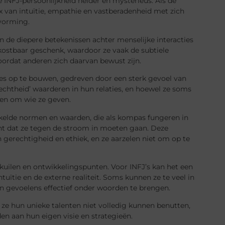
e INFJ-persoonlijkheid helder en mysterieus. Als de
x van intuïtie, empathie en vastberadenheid met zich
tvorming.
an de diepere betekenissen achter menselijke interacties
ostbaar geschenk, waardoor ze vaak de subtiele
ordat anderen zich daarvan bewust zijn.
es op te bouwen, gedreven door een sterk gevoel van
htheid’ waarderen in hun relaties, en hoewel ze soms
sen om wie ze geven.
kelde normen en waarden, die als kompas fungeren in
ekent dat ze tegen de stroom in moeten gaan. Deze
gerechtigheid en ethiek, en ze aarzelen niet om op te
kuilen en ontwikkelingspunten. Voor INFJ’s kan het een
tuïtie en de externe realiteit. Soms kunnen ze te veel in
 gevoelens effectief onder woorden te brengen.
 ze hun unieke talenten niet volledig kunnen benutten,
en aan hun eigen visie en strategieën.