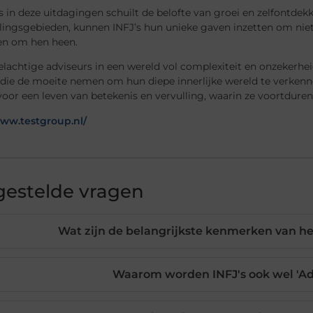
s in deze uitdagingen schuilt de belofte van groei en zelfontdek
ingsgebieden, kunnen INFJ’s hun unieke gaven inzetten om niet 
n om hen heen.
elachtige adviseurs in een wereld vol complexiteit en onzekerheid
die de moeite nemen om hun diepe innerlijke wereld te verkenn
voor een leven van betekenis en vervulling, waarin ze voortdurend
www.testgroup.nl/
gestelde vragen
Wat zijn de belangrijkste kenmerken van he
Waarom worden INFJ's ook wel 'A