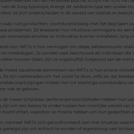
plexe weefsels van de menselijke psyche, schijnt het licht van d
’ van de Jung-typologie, brengt dit zeldzame type een unieke mi
door ze zich onderscheiden in de wereld van relaties en beslui
ijn vaak rustige krachten, voortdurend bezig met het begrijpen v
exe problemen. Ze koesteren hun intuïtieve vermogens als een k
an menselijke emoties en motivaties kunnen ontrafelen, lang vo
nd voor INFJ’s is hun vermogen om diepe, betekenisvolle relati
 en mededogen. Ze worden vaak beschouwd als individuen die ‘ec
okken kunnen lijken, zijn ze ongelooflijk toegewijd aan de men
de meest opvallende kenmerken van INFJ’s is hun scherp ontwik
. Ze zijn vastberaden om ‘het juiste’ te doen, zelfs als dat bet
rtelde overtuigingen maken hen tot krachtige voorstanders van 
or wat ze geloven.
s de meest schijnbaar perfecte persoonlijkheden hebben hun val
 zijn om een balans te vinden tussen hun innerlijke wereld van in
n hoofd zitten, waardoor ze moeite hebben om hun gedachten en
, wanneer INFJ’s zich geconfronteerd zien met situaties waarin
 geneigd zijn om kritisch te worden of eigenzinnig vast te houd