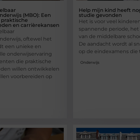
elbaar
Help mijn kind heeft n
nderwijs (MBO): Een
studie gevonden
 praktische
Het is voor veel kindere
eden en carrièrekansen
spannende periode, het
elbaar
van de middelbare schoo
derwijs, oftewel het
De aandacht wordt al sn
dt een unieke en
op de eindexamens die 
le onderwijservaring
enten die praktische
Onderwijs
den willen ontwikkelen
illen voorbereiden op