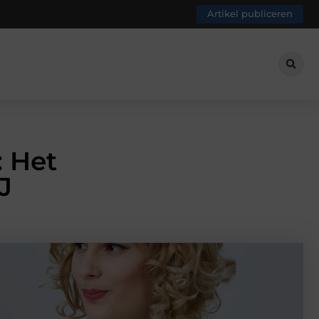
Artikel publiceren
: Het
J