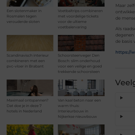
Maar zelf
Een slotenmaker in
Voetbaltrips combineren
ontwikkel
Rosmalen tegen
met voordelige tickets
de mense
verouderde sloten
voor de ultieme
voetbalervaring
Als raads
degenen 
de basis 
https://
Scandinavisch interieur
Schoorsteenveger Den
combineren met een
Bosch: slim onderhoud
pvc-vloer in Brabant
voor een veilige en goed
trekkende schoorsteen
Veel
Maximaal ontspannen?
Van kaal beton naar een
Dat doe je in deze 7
warm thuis:
hotels in Nederland
Interieurbouw in
Nijkerkse nieuwbouw