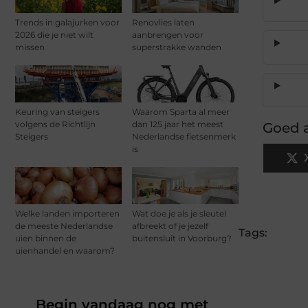
Trends in galajurken voor
Renovlies laten
2026 die je niet wilt
aanbrengen voor
missen
superstrakke wanden
Keuring van steigers
Waarom Sparta al meer
volgens de Richtlijn
dan 125 jaar het meest
Goed a
Steigers
Nederlandse fietsenmerk
is
Welke landen importeren
Wat doe je als je sleutel
de meeste Nederlandse
afbreekt of je jezelf
Tags:
uien binnen de
buitensluit in Voorburg?
uienhandel en waarom?
Begin vandaag nog met