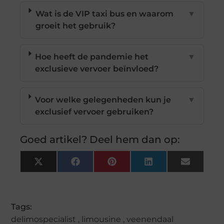
Wat is de VIP taxi bus en waarom
▼
groeit het gebruik?
Hoe heeft de pandemie het
▼
exclusieve vervoer beïnvloed?
Voor welke gelegenheden kun je
▼
exclusief vervoer gebruiken?
Goed artikel? Deel hem dan op:
X
Facebook
Pinterest
LinkedIn
Email
(Twitter)
Tags:
delimospecialist
,
limousine
,
veenendaal