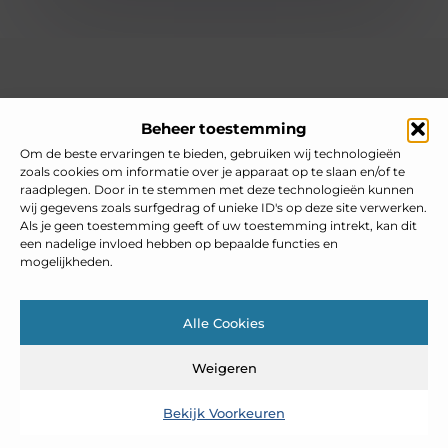
Over heelnederlands
Beheer toestemming
Jouw gids voor inspiratie en tips uit het dagelijks leven.
Ontdek een brede verzameling blogs en artikelen die je helpen
Om de beste ervaringen te bieden, gebruiken wij technologieën
om het meeste uit elke dag te halen, met praktische adviezen
zoals cookies om informatie over je apparaat op te slaan en/of te
en verrassende inzichten.
raadplegen. Door in te stemmen met deze technologieën kunnen
wij gegevens zoals surfgedrag of unieke ID's op deze site verwerken.
Bericht categorie
Als je geen toestemming geeft of uw toestemming intrekt, kan dit
een nadelige invloed hebben op bepaalde functies en
mogelijkheden.
Main Links
Alle Cookies
Goedkope linkbuilding: slim inzetten zonder je SEO te schaden
Weigeren
Bekijk Voorkeuren
@2025 www.heelnederlands.nl. All Right Reserved.