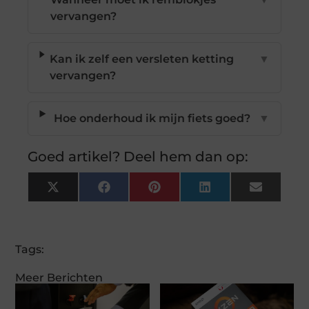
vervangen?
Kan ik zelf een versleten ketting
▼
vervangen?
Hoe onderhoud ik mijn fiets goed?
▼
Goed artikel? Deel hem dan op:
X
Facebook
Pinterest
LinkedIn
Email
(Twitter)
Tags:
Meer Berichten