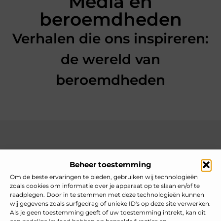
Media en
beroemdheden
Verhalen die ons inspireren:
de wereld van
beroemdheden
Over heelnederlands
Beheer toestemming
Jouw gids voor inspiratie en tips uit het dagelijks leven.
Ontdek een brede verzameling blogs en artikelen die je helpen
Om de beste ervaringen te bieden, gebruiken wij technologieën
om het meeste uit elke dag te halen, met praktische adviezen
zoals cookies om informatie over je apparaat op te slaan en/of te
en verrassende inzichten.
raadplegen. Door in te stemmen met deze technologieën kunnen
wij gegevens zoals surfgedrag of unieke ID's op deze site verwerken.
Bericht categorie
Als je geen toestemming geeft of uw toestemming intrekt, kan dit