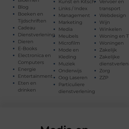
Bloemen
Kunst en Kitsch
Vervoer en
Blog
Links / Index
transport
Boeken en
Management
Webdesign
Tijdschriften
Marketing
Wijn
Cadeau
Media
Winkelen
Dienstverlening
Meubels
Woning en T
Dieren
Microfilm
Woningen
E-Books
Mode en
Zakelijk
Electronica en
Kleding
Zakelijke
Computers
Muziek
dienstverlen
Energie
Onderwijs
Zorg
Entertainment
Oog Laseren
ZZP
Eten en
Particuliere
drinken
dienstverlening