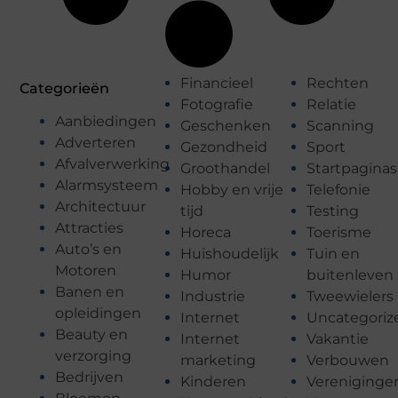
Financieel
Rechten
Categorieën
Fotografie
Relatie
Aanbiedingen
Geschenken
Scanning
Adverteren
Gezondheid
Sport
Afvalverwerking
Groothandel
Startpaginas
Alarmsysteem
Hobby en vrije
Telefonie
Architectuur
tijd
Testing
Attracties
Horeca
Toerisme
Auto’s en
Huishoudelijk
Tuin en
Motoren
Humor
buitenleven
Banen en
Industrie
Tweewielers
opleidingen
Internet
Uncategoriz
Beauty en
Internet
Vakantie
verzorging
marketing
Verbouwen
Bedrijven
Kinderen
Vereniginge