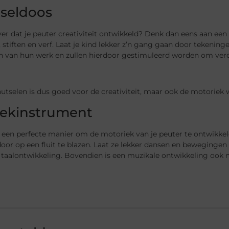
seldoos
ever dat je peuter creativiteit ontwikkeld? Denk dan eens aan ee
 stiften en verf. Laat je kind lekker z’n gang gaan door tekeninge
en van hun werk en zullen hierdoor gestimuleerd worden om verd
utselen is dus goed voor de creativiteit, maar ook de motoriek
ekinstrument
s een perfecte manier om de motoriek van je peuter te ontwikke
door op een fluit te blazen. Laat ze lekker dansen en beweging
taalontwikkeling. Bovendien is een muzikale ontwikkeling ook ni