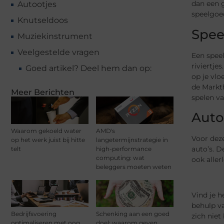
dan een 
Autootjes
speelgoed
Knutseldoos
Spee
Muziekinstrument
Veelgestelde vragen
Een speel
riviertje
Goed artikel? Deel hem dan op:
op je vlo
de Markth
Meer Berichten
spelen va
Auto
Waarom gekoeld water
AMD's
Voor deze
op het werk juist bij hitte
langetermijnstrategie in
auto’s. D
telt
high-performance
computing: wat
ook aller
beleggers moeten weten
Vind je h
behulp v
Bedrijfsvoering
Schenking aan een goed
zich niet
optimaliseren met oog
doel: waarom geven