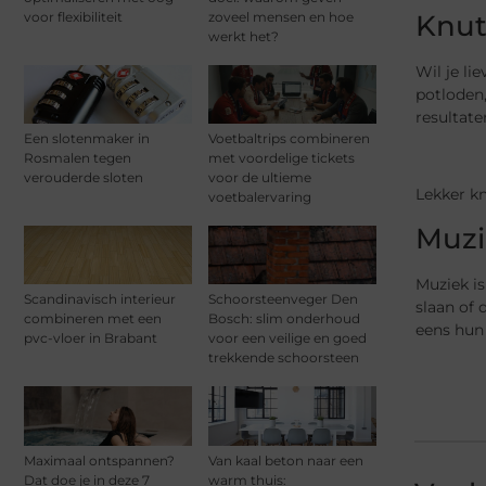
voor flexibiliteit
zoveel mensen en hoe
Knut
werkt het?
Wil je li
potloden,
resultat
Een slotenmaker in
Voetbaltrips combineren
Rosmalen tegen
met voordelige tickets
verouderde sloten
voor de ultieme
Lekker kn
voetbalervaring
Muzi
Muziek i
Scandinavisch interieur
Schoorsteenveger Den
slaan of 
combineren met een
Bosch: slim onderhoud
eens hun 
pvc-vloer in Brabant
voor een veilige en goed
trekkende schoorsteen
Maximaal ontspannen?
Van kaal beton naar een
Dat doe je in deze 7
warm thuis: