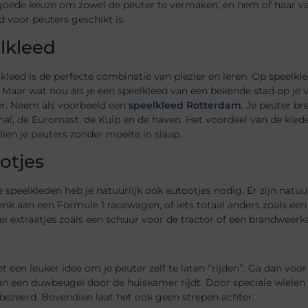
goede keuze om zowel de peuter te vermaken, en hem of haar va
 voor peuters geschikt is.
lkleed
kleed is de perfecte combinatie van plezier en leren. Op speelkl
s. Maar wat nou als je een speelkleed van een bekende stad op je v
er. Neem als voorbeeld een
speelkleed Rotterdam
. Je peuter br
al, de Euromast, de Kuip en de haven. Het voordeel van de kleden 
llen je peuters zonder moeite in slaap.
otjes
 speelkleden heb je natuurlijk ook autootjes nodig. Er zijn nat
enk aan een Formule 1 racewagen, of iets totaal anders zoals e
lei extraatjes zoals een schuur voor de tractor of een brandweerk
et een leuker idee om je peuter zelf te laten ‘’rijden’’. Ga dan voor
an een duwbeugel door de huiskamer rijdt. Door speciale wielen
 bezeerd. Bovendien laat het ook geen strepen achter.