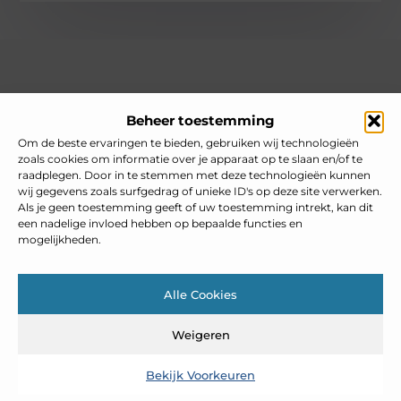
Over heelnederlands
Beheer toestemming
Jouw gids voor inspiratie en tips uit het dagelijks leven.
Ontdek een brede verzameling blogs en artikelen die je helpen
Om de beste ervaringen te bieden, gebruiken wij technologieën
om het meeste uit elke dag te halen, met praktische adviezen
zoals cookies om informatie over je apparaat op te slaan en/of te
en verrassende inzichten.
raadplegen. Door in te stemmen met deze technologieën kunnen
wij gegevens zoals surfgedrag of unieke ID's op deze site verwerken.
Bericht categorie
Als je geen toestemming geeft of uw toestemming intrekt, kan dit
een nadelige invloed hebben op bepaalde functies en
mogelijkheden.
Main Links
Alle Cookies
Goedkope linkbuilding: slim inzetten zonder je SEO te schaden
Weigeren
Bekijk Voorkeuren
@2025 www.heelnederlands.nl. All Right Reserved.