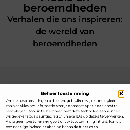
beroemdheden
Verhalen die ons inspireren:
de wereld van
beroemdheden
Over heelnederlands
Beheer toestemming
Jouw gids voor inspiratie en tips uit het dagelijks leven.
Ontdek een brede verzameling blogs en artikelen die je helpen
Om de beste ervaringen te bieden, gebruiken wij technologieën
om het meeste uit elke dag te halen, met praktische adviezen
zoals cookies om informatie over je apparaat op te slaan en/of te
en verrassende inzichten.
raadplegen. Door in te stemmen met deze technologieën kunnen
wij gegevens zoals surfgedrag of unieke ID's op deze site verwerken.
Bericht categorie
Als je geen toestemming geeft of uw toestemming intrekt, kan dit
een nadelige invloed hebben op bepaalde functies en