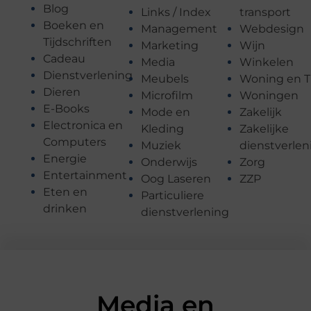
Blog
Links / Index
transport
Boeken en
Management
Webdesign
Tijdschriften
Marketing
Wijn
Cadeau
Media
Winkelen
Dienstverlening
Meubels
Woning en T
Dieren
Microfilm
Woningen
E-Books
Mode en
Zakelijk
Electronica en
Kleding
Zakelijke
Computers
Muziek
dienstverlen
Energie
Onderwijs
Zorg
Entertainment
Oog Laseren
ZZP
Eten en
Particuliere
drinken
dienstverlening
Media en