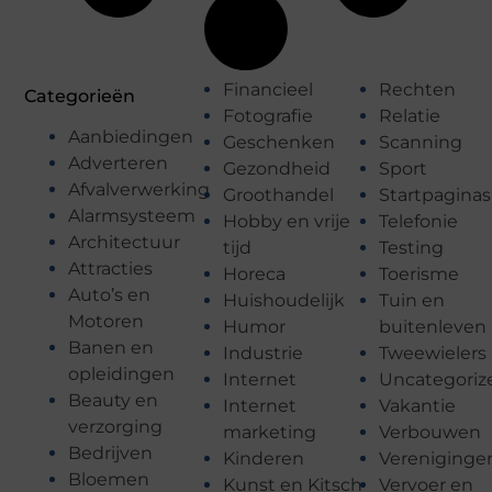
Financieel
Rechten
Categorieën
Fotografie
Relatie
Aanbiedingen
Geschenken
Scanning
Adverteren
Gezondheid
Sport
Afvalverwerking
Groothandel
Startpaginas
Alarmsysteem
Hobby en vrije
Telefonie
Architectuur
tijd
Testing
Attracties
Horeca
Toerisme
Auto’s en
Huishoudelijk
Tuin en
Motoren
Humor
buitenleven
Banen en
Industrie
Tweewielers
opleidingen
Internet
Uncategoriz
Beauty en
Internet
Vakantie
verzorging
marketing
Verbouwen
Bedrijven
Kinderen
Vereniginge
Bloemen
Kunst en Kitsch
Vervoer en