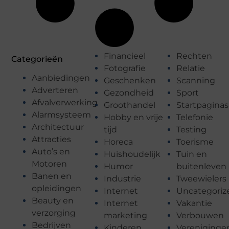
Financieel
Rechten
Categorieën
Fotografie
Relatie
Aanbiedingen
Geschenken
Scanning
Adverteren
Gezondheid
Sport
Afvalverwerking
Groothandel
Startpaginas
Alarmsysteem
Hobby en vrije
Telefonie
Architectuur
tijd
Testing
Attracties
Horeca
Toerisme
Auto’s en
Huishoudelijk
Tuin en
Motoren
Humor
buitenleven
Banen en
Industrie
Tweewielers
opleidingen
Internet
Uncategoriz
Beauty en
Internet
Vakantie
verzorging
marketing
Verbouwen
Bedrijven
Kinderen
Vereniginge