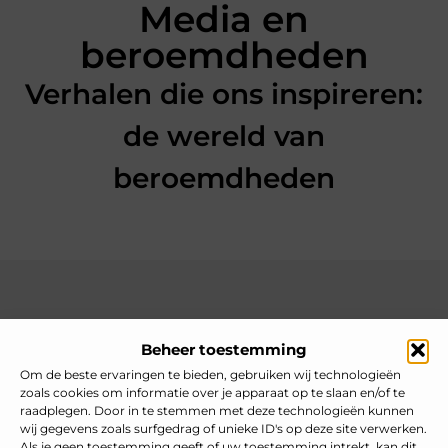
Media en
beroemdheden
Verhalen die ons inspireren:
de wereld van
beroemdheden
Over heelnederlands
Beheer toestemming
Jouw gids voor inspiratie en tips uit het dagelijks leven.
Ontdek een brede verzameling blogs en artikelen die je helpen
Om de beste ervaringen te bieden, gebruiken wij technologieën
om het meeste uit elke dag te halen, met praktische adviezen
zoals cookies om informatie over je apparaat op te slaan en/of te
en verrassende inzichten.
raadplegen. Door in te stemmen met deze technologieën kunnen
wij gegevens zoals surfgedrag of unieke ID's op deze site verwerken.
Bericht categorie
Als je geen toestemming geeft of uw toestemming intrekt, kan dit