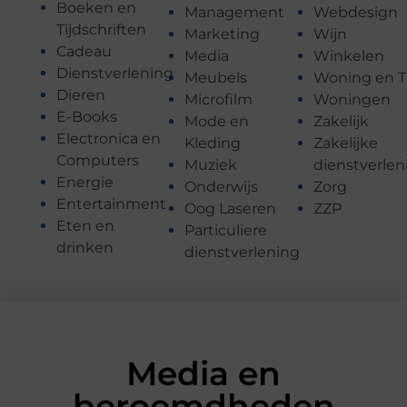
Boeken en
Management
Webdesign
Tijdschriften
Marketing
Wijn
Cadeau
Media
Winkelen
Dienstverlening
Meubels
Woning en T
Dieren
Microfilm
Woningen
E-Books
Mode en
Zakelijk
Electronica en
Kleding
Zakelijke
Computers
Muziek
dienstverlen
Energie
Onderwijs
Zorg
Entertainment
Oog Laseren
ZZP
Eten en
Particuliere
drinken
dienstverlening
Media en
beroemdheden