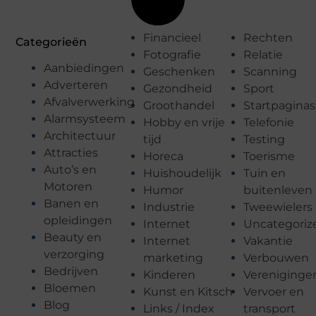
Financieel
Rechten
Categorieën
Fotografie
Relatie
Aanbiedingen
Geschenken
Scanning
Adverteren
Gezondheid
Sport
Afvalverwerking
Groothandel
Startpaginas
Alarmsysteem
Hobby en vrije
Telefonie
Architectuur
tijd
Testing
Attracties
Horeca
Toerisme
Auto’s en
Huishoudelijk
Tuin en
Motoren
Humor
buitenleven
Banen en
Industrie
Tweewielers
opleidingen
Internet
Uncategoriz
Beauty en
Internet
Vakantie
verzorging
marketing
Verbouwen
Bedrijven
Kinderen
Vereniginge
Bloemen
Kunst en Kitsch
Vervoer en
Blog
Links / Index
transport