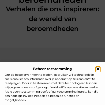
Verhalen die ons inspireren:
de wereld van
beroemdheden
Over heelnederlands
Beheer toestemming
Jouw gids voor inspiratie en tips uit het dagelijks leven.
Ontdek een brede verzameling blogs en artikelen die je helpen
Om de beste ervaringen te bieden, gebruiken wij technologieën
om het meeste uit elke dag te halen, met praktische adviezen
zoals cookies om informatie over je apparaat op te slaan en/of te
en verrassende inzichten.
raadplegen. Door in te stemmen met deze technologieën kunnen
wij gegevens zoals surfgedrag of unieke ID's op deze site verwerken.
Bericht categorie
Als je geen toestemming geeft of uw toestemming intrekt, kan dit
een nadelige invloed hebben op bepaalde functies en
mogelijkheden.