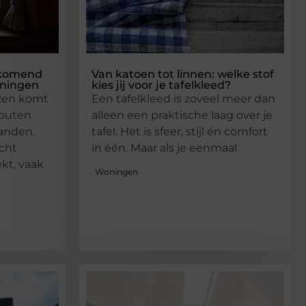
rkomend
Van katoen tot linnen: welke stof
oningen
kies jij voor je tafelkleed?
izen komt
Een tafelkleed is zoveel meer dan
houten
alleen een praktische laag over je
randen.
tafel. Het is sfeer, stijl én comfort
cht
in één. Maar als je eenmaal
ekt, vaak
Woningen