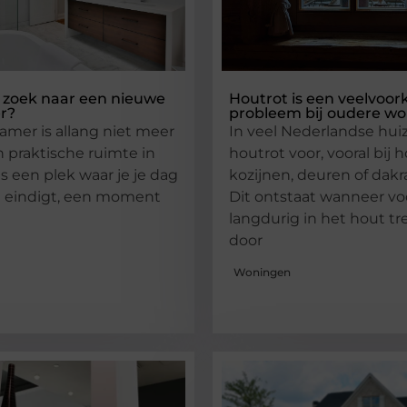
 zoek naar een nieuwe
Houtrot is een veelvoo
r?
probleem bij oudere w
mer is allang niet meer
In veel Nederlandse hu
n praktische ruimte in
houtrot voor, vooral bij 
is een plek waar je je dag
kozijnen, deuren of dak
n eindigt, een moment
Dit ontstaat wanneer vo
langdurig in het hout tr
door
Woningen