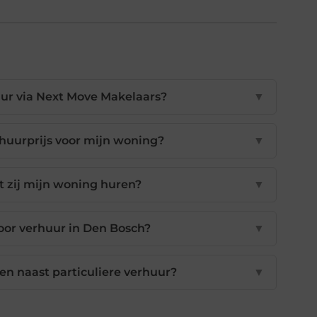
uur via Next Move Makelaars?
▼
huurprijs voor mijn woning?
▼
 zij mijn woning huren?
▼
oor verhuur in Den Bosch?
▼
n naast particuliere verhuur?
▼