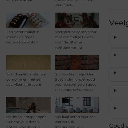
werkt het?
Veel
Een slotenmaker in
Voetbaltrips combineren
Rosmalen tegen
met voordelige tickets
verouderde sloten
voor de ultieme
voetbalervaring
Scandinavisch interieur
Schoorsteenveger Den
combineren met een
Bosch: slim onderhoud
pvc-vloer in Brabant
voor een veilige en goed
trekkende schoorsteen
Maximaal ontspannen?
Van kaal beton naar een
Dat doe je in deze 7
warm thuis:
Goed a
hotels in Nederland
Interieurbouw in