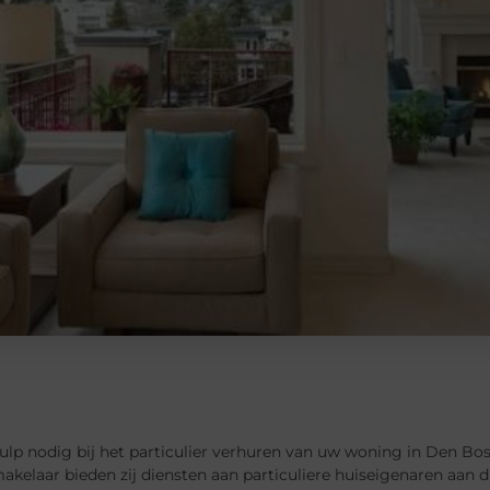
ulp nodig bij het particulier verhuren van uw woning in Den Bos
kelaar bieden zij diensten aan particuliere huiseigenaren aan d