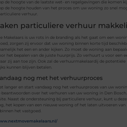
op de hoogte van de laatste wet- en regelgevingen die komen ki
 op de hoogte houden van het proces om uw woning zo snel moge
articuliere verhuur.
maken particuliere verhuur makkeli
e Makelaars is uw rots in de branding als het gaat om een woni
oed, zorgen zij ervoor dat uw woning binnen korte tijd beschik
amelijk het een en ander kijken. Zo moet de woning aan bepaald
or het bepalen van de juiste huurprijs. Zo verhuurt u voor een e
aar zij aan toe zijn. Ook zal de verhuurmakelaardij de potentiël
ks kunnen blijven betalen.
 vandaag nog met het verhuurproces
et langer en start vandaag nog het verhuurproces van uw wonin
e beantwoorden over het verhuren van uw woning in Den Bosch
te. Naast de ondersteuning bij particuliere verhuur, kunt u dez
g, het kopen van een nieuwe woning of het laten uitvoeren van
 binnen het vastgoed.
www.nextmovemakelaars.nl/