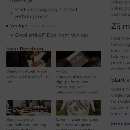
makkelijk
volledig 
volledig
Start vandaag nog met het
voor de p
verhuurproces
Zij 
Veelgestelde vragen
Goed artikel? Deel hem dan op:
Next Mov
het vastg
Meer Berichten
komt er n
belang vo
precies w
maandelij
Waarom gekoeld water
AMD's
op het werk juist bij hitte
langetermijnstrategie in
Start
telt
high-performance
computing: wat
Wacht ni
beleggers moeten weten
vragen t
hun websi
uw wonin
voorzien
Bedrijfsvoering
Schenking aan een goed
https://
optimaliseren met oog
doel: waarom geven
voor flexibiliteit
zoveel mensen en hoe