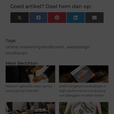
Goed artikel? Deel hem dan op:
X
Facebook
Pinterest
LinkedIn
Email
(Twitter)
Tags:
online marketing eindhoven
,
webdesign
eindhoven
Meer Berichten
Waarom gekoeld water op het
AMD's langetermijnstrategie in
werk juist bij hitte telt
high-performance computing:
wat beleggers moeten weten