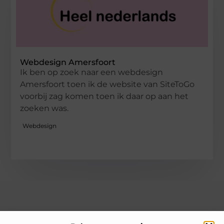
Webdesign Amersfoort
Ik ben op zoek naar een webdesign
Amersfoort toen ik de website van SiteToGo
voorbij zag komen toen ik daar op aan het
zoeken was.
Webdesign
Over heelnederlands