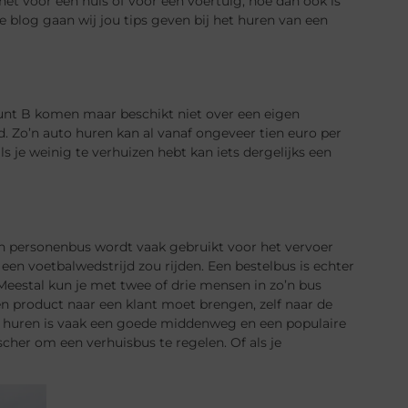
het voor een huis of voor een voertuig, hoe dan ook is
e blog gaan wij jou tips geven bij het huren van een
punt B komen maar beschikt niet over een eigen
 Zo’n auto huren kan al vanaf ongeveer tien euro per
s je weinig te verhuizen hebt kan iets dergelijks een
n personenbus wordt vaak gebruikt voor het vervoer
en voetbalwedstrijd zou rijden. Een bestelbus is echter
 Meestal kun je met twee of drie mensen in zo’n bus
een product naar een klant moet brengen, zelf naar de
 huren
is vaak een
goede middenweg en een populaire
tischer om een
verhuisbus
te regelen. Of als je