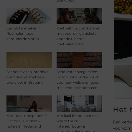
werkt het?
Een slotenmaker in
Voetbaltrips combineren
Rosmalen tegen
met voordelige tickets
verouderde sloten
voor de ultieme
voetbalervaring
Scandinavisch interieur
Schoorsteenveger Den
combineren met een
Bosch: slim onderhoud
pvc-vloer in Brabant
voor een veilige en goed
trekkende schoorsteen
Het 
Maximaal ontspannen?
Van kaal beton naar een
Dat doe je in deze 7
warm thuis:
Een
verh
hotels in Nederland
Interieurbouw in
voorkomt 
Nijkerkse nieuwbouw