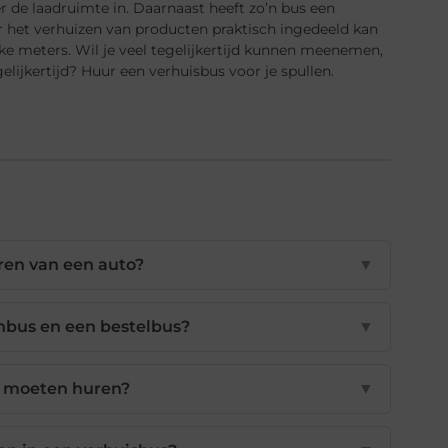
r de laadruimte in. Daarnaast heeft zo’n bus een
 het verhuizen van producten praktisch ingedeeld kan
ieke meters. Wil je veel tegelijkertijd kunnen meenemen,
gelijkertijd?
Huur een
verhuisbus
voor je spullen.
ren van een auto?
▼
enbus en een bestelbus?
▼
s moeten huren?
▼