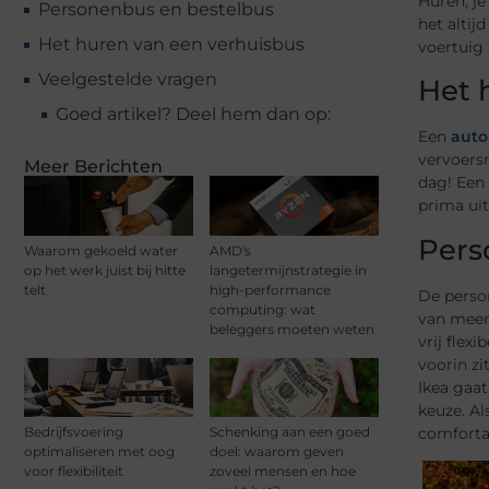
Huren, je
Personenbus en bestelbus
het altij
Het huren van een verhuisbus
voertuig 
Veelgestelde vragen
Het 
Goed artikel? Deel hem dan op:
Een
auto
vervoersm
Meer Berichten
dag! Een 
prima ui
Pers
Waarom gekoeld water
AMD's
op het werk juist bij hitte
langetermijnstrategie in
telt
high-performance
De perso
computing: wat
van meerd
beleggers moeten weten
vrij flex
voorin zi
Ikea gaat
keuze. Al
comforta
Bedrijfsvoering
Schenking aan een goed
optimaliseren met oog
doel: waarom geven
voor flexibiliteit
zoveel mensen en hoe