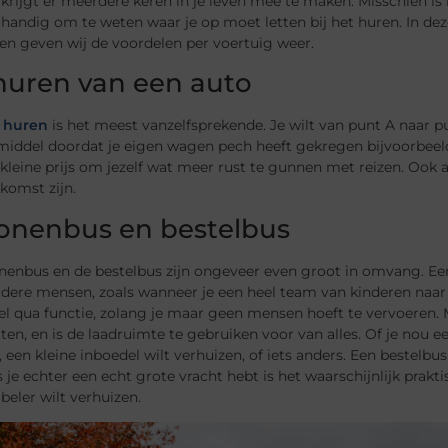
 krijgt er meerdere keren in je leven mee te maken. Misschien is 
d handig om te weten waar je op moet letten bij het huren. In dez
en geven wij de voordelen per voertuig weer.
huren van een auto
 huren
is het meest vanzelfsprekende. Je wilt van punt A naar 
iddel doordat je eigen wagen pech heeft gekregen bijvoorbeeld.
kleine prijs om jezelf wat meer rust te gunnen met reizen. Ook al
tkomst zijn.
onenbus en bestelbus
nenbus en de bestelbus zijn ongeveer even groot in omvang. Ee
ere mensen, zoals wanneer je een heel team van kinderen naar e
ibel qua functie, zolang je maar geen mensen hoeft te vervoeren.
tten, en is de laadruimte te gebruiken voor van alles. Of je nou 
, een kleine inboedel wilt verhuizen, of iets anders. Een
bestelbus
s je echter een echt grote vracht hebt is het waarschijnlijk prak
beler wilt verhuizen.