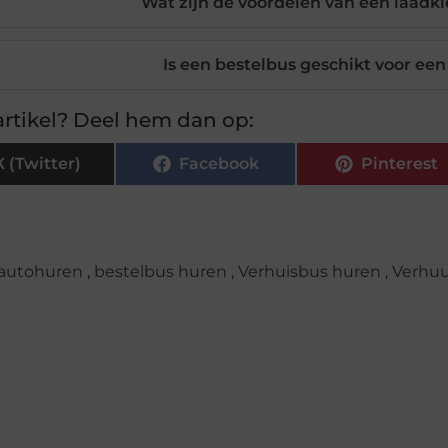
Wat zijn de voordelen van een laadkl
Is een bestelbus geschikt voor een
rtikel? Deel hem dan op:
X (Twitter)
Facebook
Pinterest
autohuren
,
bestelbus huren
,
Verhuisbus huren
,
Verhuu