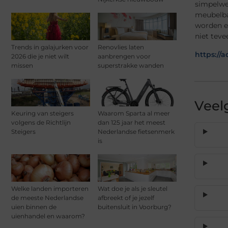
simpelweg
meubelba
worden en
niet teve
Trends in galajurken voor
Renovlies laten
https://
2026 die je niet wilt
aanbrengen voor
missen
superstrakke wanden
Veel
Keuring van steigers
Waarom Sparta al meer
volgens de Richtlijn
dan 125 jaar het meest
Steigers
Nederlandse fietsenmerk
is
Welke landen importeren
Wat doe je als je sleutel
de meeste Nederlandse
afbreekt of je jezelf
uien binnen de
buitensluit in Voorburg?
uienhandel en waarom?