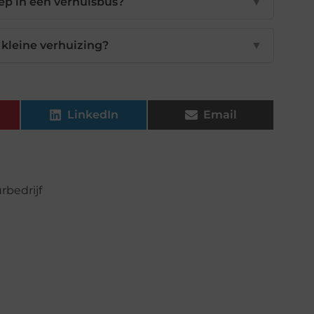
ep in een verhuisbus?
▼
 kleine verhuizing?
▼
LinkedIn
Email
rbedrijf