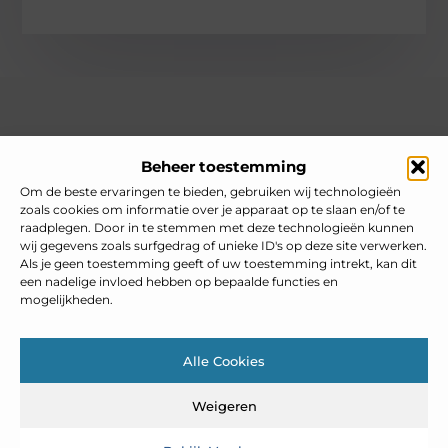
Over heelnederlands
Beheer toestemming
Jouw gids voor inspiratie en tips uit het dagelijks leven.
Ontdek een brede verzameling blogs en artikelen die je helpen
Om de beste ervaringen te bieden, gebruiken wij technologieën
om het meeste uit elke dag te halen, met praktische adviezen
zoals cookies om informatie over je apparaat op te slaan en/of te
en verrassende inzichten.
raadplegen. Door in te stemmen met deze technologieën kunnen
wij gegevens zoals surfgedrag of unieke ID's op deze site verwerken.
Bericht categorie
Als je geen toestemming geeft of uw toestemming intrekt, kan dit
een nadelige invloed hebben op bepaalde functies en
mogelijkheden.
Main Links
Alle Cookies
Goedkope linkbuilding: slim inzetten zonder je SEO te schaden
Weigeren