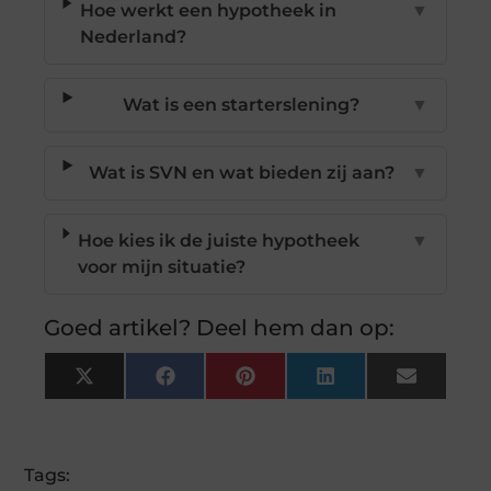
Hoe werkt een hypotheek in
▼
Nederland?
Wat is een starterslening?
▼
Wat is SVN en wat bieden zij aan?
▼
Hoe kies ik de juiste hypotheek
▼
voor mijn situatie?
Goed artikel? Deel hem dan op:
X
Facebook
Pinterest
LinkedIn
Email
(Twitter)
Tags: