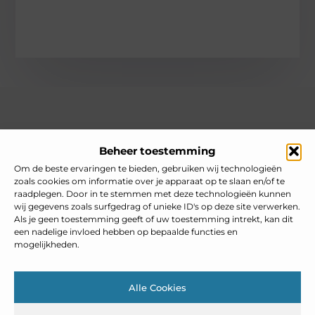
Over heelnederlands
Beheer toestemming
Jouw gids voor inspiratie en tips uit het dagelijks leven.
Ontdek een brede verzameling blogs en artikelen die je helpen
Om de beste ervaringen te bieden, gebruiken wij technologieën
om het meeste uit elke dag te halen, met praktische adviezen
zoals cookies om informatie over je apparaat op te slaan en/of te
en verrassende inzichten.
raadplegen. Door in te stemmen met deze technologieën kunnen
wij gegevens zoals surfgedrag of unieke ID's op deze site verwerken.
Bericht categorie
Als je geen toestemming geeft of uw toestemming intrekt, kan dit
een nadelige invloed hebben op bepaalde functies en
mogelijkheden.
Main Links
Alle Cookies
Goedkope linkbuilding: slim inzetten zonder je SEO te schaden