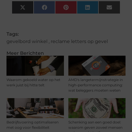
X
Facebook
Pinterest
LinkedIn
Email
(Twitter)
Tags:
gevelbord winkel
,
reclame letters op gevel
Meer Berichten
Waarom gekoeld water op het
AMD's langetermijnstrategie in
werk juist bij hitte telt
high-performance computing:
wat beleggers moeten weten
Bedrijfsvoering optimaliseren
Schenking aan een goed doel:
met oog voor flexibiliteit
waarom geven zoveel mensen