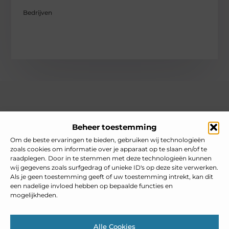
Bedrijven
Over heelnederlands
Beheer toestemming
Jouw gids voor inspiratie en tips uit het dagelijks leven.
Ontdek een brede verzameling blogs en artikelen die je helpen
Om de beste ervaringen te bieden, gebruiken wij technologieën
om het meeste uit elke dag te halen, met praktische adviezen
zoals cookies om informatie over je apparaat op te slaan en/of te
en verrassende inzichten.
raadplegen. Door in te stemmen met deze technologieën kunnen
wij gegevens zoals surfgedrag of unieke ID's op deze site verwerken.
Bericht categorie
Als je geen toestemming geeft of uw toestemming intrekt, kan dit
een nadelige invloed hebben op bepaalde functies en
mogelijkheden.
Main Links
Alle Cookies