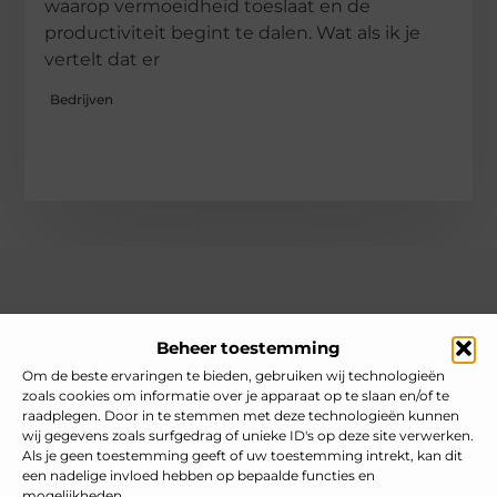
waarop vermoeidheid toeslaat en de
productiviteit begint te dalen. Wat als ik je
vertelt dat er
Bedrijven
Over heelnederlands
Beheer toestemming
Jouw gids voor inspiratie en tips uit het dagelijks leven.
Ontdek een brede verzameling blogs en artikelen die je helpen
Om de beste ervaringen te bieden, gebruiken wij technologieën
om het meeste uit elke dag te halen, met praktische adviezen
zoals cookies om informatie over je apparaat op te slaan en/of te
en verrassende inzichten.
raadplegen. Door in te stemmen met deze technologieën kunnen
wij gegevens zoals surfgedrag of unieke ID's op deze site verwerken.
Bericht categorie
Als je geen toestemming geeft of uw toestemming intrekt, kan dit
een nadelige invloed hebben op bepaalde functies en
mogelijkheden.