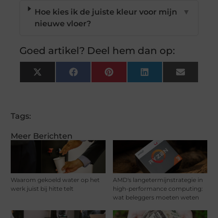
Hoe kies ik de juiste kleur voor mijn
▼
nieuwe vloer?
Goed artikel? Deel hem dan op:
X
Facebook
Pinterest
LinkedIn
Email
(Twitter)
Tags:
Meer Berichten
Waarom gekoeld water op het
AMD's langetermijnstrategie in
werk juist bij hitte telt
high-performance computing:
wat beleggers moeten weten