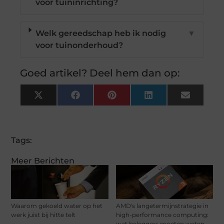
voor tuininrichting?
Welk gereedschap heb ik nodig
▼
voor tuinonderhoud?
Goed artikel? Deel hem dan op:
X
Facebook
Pinterest
LinkedIn
Email
(Twitter)
Tags:
Meer Berichten
Waarom gekoeld water op het
AMD's langetermijnstrategie in
werk juist bij hitte telt
high-performance computing:
wat beleggers moeten weten