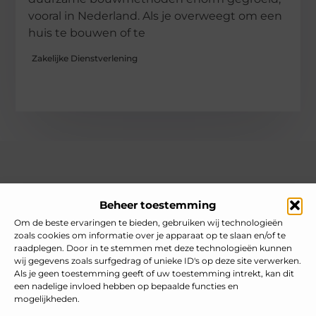
vooral in Nederland. Als je overweegt om een
huis te bouwen of te
Zakelijke Dienstverlening
Over heelnederlands
Beheer toestemming
Jouw gids voor inspiratie en tips uit het dagelijks leven.
Ontdek een brede verzameling blogs en artikelen die je helpen
Om de beste ervaringen te bieden, gebruiken wij technologieën
om het meeste uit elke dag te halen, met praktische adviezen
zoals cookies om informatie over je apparaat op te slaan en/of te
en verrassende inzichten.
raadplegen. Door in te stemmen met deze technologieën kunnen
wij gegevens zoals surfgedrag of unieke ID's op deze site verwerken.
Bericht categorie
Als je geen toestemming geeft of uw toestemming intrekt, kan dit
een nadelige invloed hebben op bepaalde functies en
mogelijkheden.