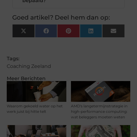
bepaald?
Goed artikel? Deel hem dan op:
X
Facebook
Pinterest
LinkedIn
Email
(Twitter)
Tags:
Coaching Zeeland
Meer Berichten
Waarom gekoeld water op het
AMD's langetermijnstrategie in
werk juist bij hitte telt
high-performance computing:
wat beleggers moeten weten