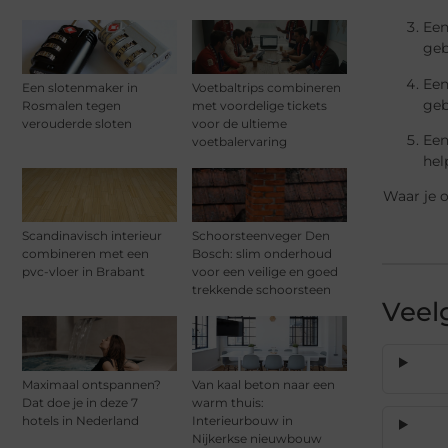
Een
geb
Een
Een slotenmaker in
Voetbaltrips combineren
geb
Rosmalen tegen
met voordelige tickets
verouderde sloten
voor de ultieme
Een
voetbalervaring
hel
Waar je o
Scandinavisch interieur
Schoorsteenveger Den
combineren met een
Bosch: slim onderhoud
pvc-vloer in Brabant
voor een veilige en goed
trekkende schoorsteen
Veel
Maximaal ontspannen?
Van kaal beton naar een
Dat doe je in deze 7
warm thuis:
hotels in Nederland
Interieurbouw in
Nijkerkse nieuwbouw