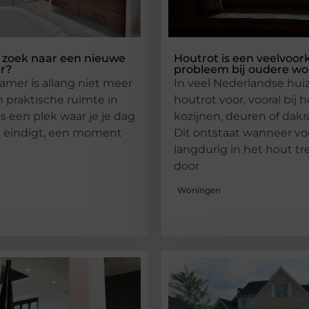
 zoek naar een nieuwe
Houtrot is een veelvoo
r?
probleem bij oudere w
mer is allang niet meer
In veel Nederlandse hu
n praktische ruimte in
houtrot voor, vooral bij 
is een plek waar je je dag
kozijnen, deuren of dak
n eindigt, een moment
Dit ontstaat wanneer vo
langdurig in het hout tr
door
Woningen