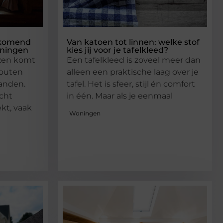
rkomend
Van katoen tot linnen: welke stof
oningen
kies jij voor je tafelkleed?
izen komt
Een tafelkleed is zoveel meer dan
houten
alleen een praktische laag over je
randen.
tafel. Het is sfeer, stijl én comfort
cht
in één. Maar als je eenmaal
ekt, vaak
Woningen