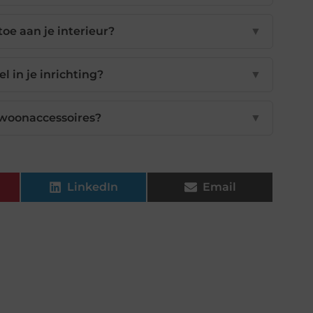
toe aan je interieur?
▼
l in je inrichting?
▼
 woonaccessoires?
▼
LinkedIn
Email