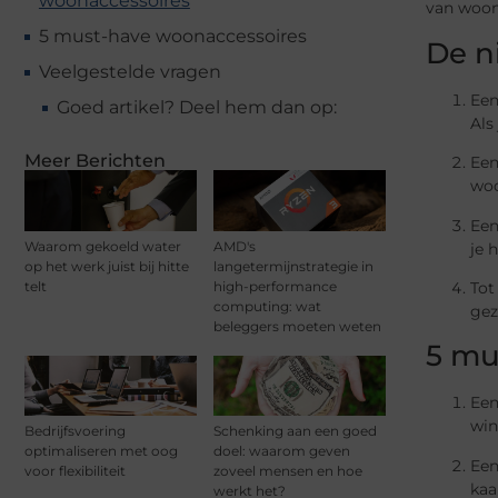
woonaccessoires
van woon
5 must-have woonaccessoires
De n
Veelgestelde vragen
Een
Goed artikel? Deel hem dan op:
Als
Meer Berichten
Een
woo
Een
Waarom gekoeld water
AMD's
je 
op het werk juist bij hitte
langetermijnstrategie in
telt
high-performance
Tot
computing: wat
gez
beleggers moeten weten
5 mu
Een
win
Bedrijfsvoering
Schenking aan een goed
optimaliseren met oog
doel: waarom geven
Een
voor flexibiliteit
zoveel mensen en hoe
kaa
werkt het?