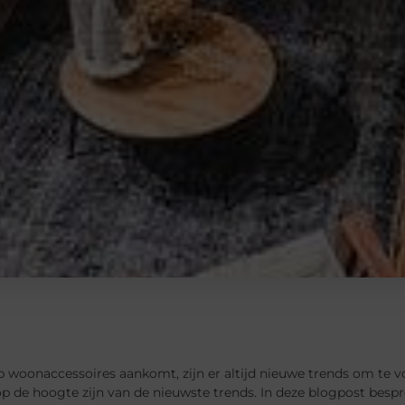
p woonaccessoires aankomt, zijn er altijd nieuwe trends om te volge
p de hoogte zijn van de nieuwste trends. In deze blogpost besp