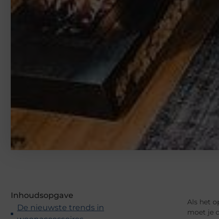
Inhoudsopgave
Als het o
De nieuwste trends in
moet je o