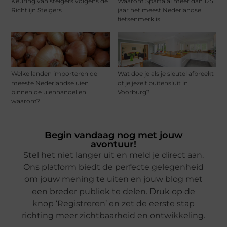
Keuring van steigers volgens de
Waarom Sparta al meer dan 125
Richtlijn Steigers
jaar het meest Nederlandse
fietsenmerk is
Welke landen importeren de
Wat doe je als je sleutel afbreekt
meeste Nederlandse uien
of je jezelf buitensluit in
binnen de uienhandel en
Voorburg?
waarom?
Begin vandaag nog met jouw
avontuur!
Stel het niet langer uit en meld je direct aan.
Ons platform biedt de perfecte gelegenheid
om jouw mening te uiten en jouw blog met
een breder publiek te delen. Druk op de
knop ‘Registreren’ en zet de eerste stap
richting meer zichtbaarheid en ontwikkeling.