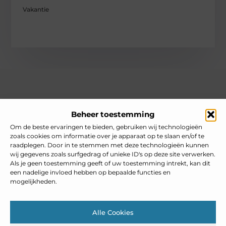
Vakantie
Over heelnederlands
Beheer toestemming
Jouw gids voor inspiratie en tips uit het dagelijks leven.
Ontdek een brede verzameling blogs en artikelen die je helpen
Om de beste ervaringen te bieden, gebruiken wij technologieën
om het meeste uit elke dag te halen, met praktische adviezen
zoals cookies om informatie over je apparaat op te slaan en/of te
en verrassende inzichten.
raadplegen. Door in te stemmen met deze technologieën kunnen
wij gegevens zoals surfgedrag of unieke ID's op deze site verwerken.
Bericht categorie
Als je geen toestemming geeft of uw toestemming intrekt, kan dit
een nadelige invloed hebben op bepaalde functies en
mogelijkheden.
Main Links
Alle Cookies
Goedkope linkbuilding: slim inzetten zonder je SEO te schaden