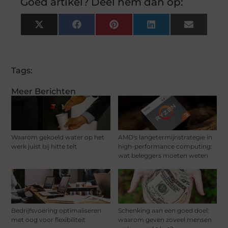
Goed artikel? Deel hem dan op:
X
Facebook
Pinterest
LinkedIn
Email
(Twitter)
Tags:
Meer Berichten
Waarom gekoeld water op het
AMD's langetermijnstrategie in
werk juist bij hitte telt
high-performance computing:
wat beleggers moeten weten
Bedrijfsvoering optimaliseren
Schenking aan een goed doel:
met oog voor flexibiliteit
waarom geven zoveel mensen