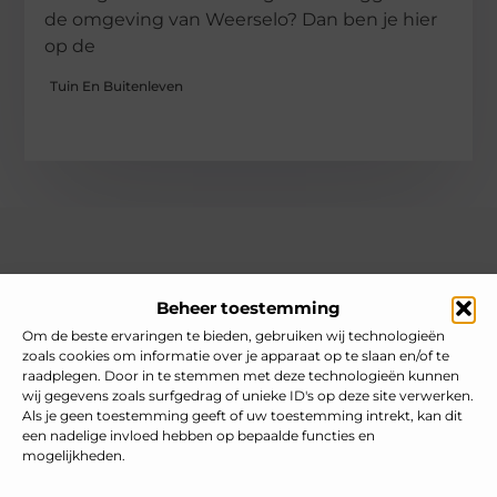
de omgeving van Weerselo? Dan ben je hier
op de
Tuin En Buitenleven
Over heelnederlands
Beheer toestemming
Jouw gids voor inspiratie en tips uit het dagelijks leven.
Ontdek een brede verzameling blogs en artikelen die je helpen
Om de beste ervaringen te bieden, gebruiken wij technologieën
om het meeste uit elke dag te halen, met praktische adviezen
zoals cookies om informatie over je apparaat op te slaan en/of te
en verrassende inzichten.
raadplegen. Door in te stemmen met deze technologieën kunnen
wij gegevens zoals surfgedrag of unieke ID's op deze site verwerken.
Bericht categorie
Als je geen toestemming geeft of uw toestemming intrekt, kan dit
een nadelige invloed hebben op bepaalde functies en
mogelijkheden.