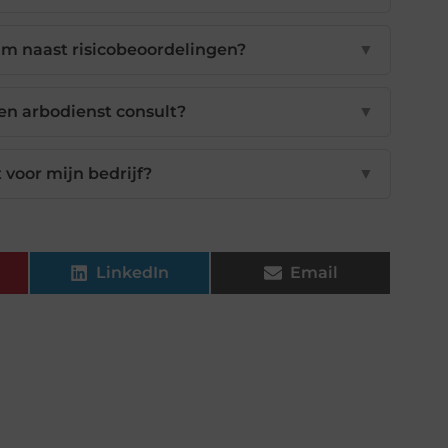
am naast risicobeoordelingen?
▼
een arbodienst consult?
▼
 voor mijn bedrijf?
▼
LinkedIn
Email