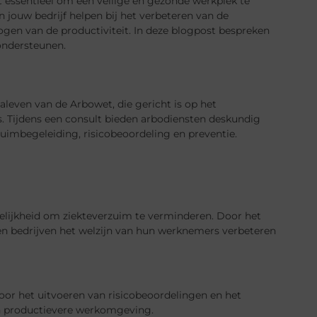
 essentieel om een veilige en gezonde werkplek te
 jouw bedrijf helpen bij het verbeteren van de
en van de productiviteit. In deze blogpost bespreken
ondersteunen.
naleven van de Arbowet, die gericht is op het
. Tijdens een consult bieden arbodiensten deskundig
uimbegeleiding, risicobeoordeling en preventie.
gelijkheid om ziekteverzuim te verminderen. Door het
en bedrijven het welzijn van hun werknemers verbeteren
or het uitvoeren van risicobeoordelingen en het
en productievere werkomgeving.