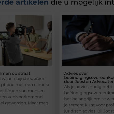
rde artikelen
die u mogelijk in
lmen op straat
Advies over
beëindigingsovereenk
d waarin bijna iedereen
door Joosten Advocate
tphone met een camera
Als je advies nodig hebt
 het filmen van mensen
beëindigingsovereenkom
t een veelvoorkomend
het belangrijk om te we
sel geworden. Maar mag
je terecht kunt voor pro
juridisch advies. Bij Joos