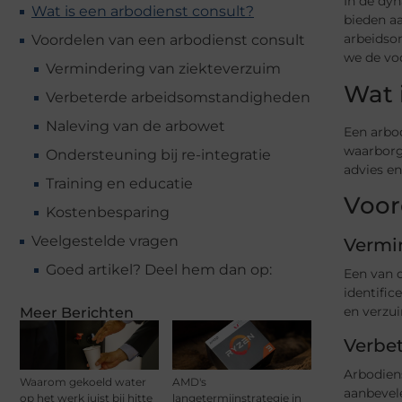
In de dy
Wat is een arbodienst consult?
bieden a
arbeidso
Voordelen van een arbodienst consult
we de voo
Vermindering van ziekteverzuim
Wat 
Verbeterde arbeidsomstandigheden
Naleving van de arbowet
Een arbod
waarborg
Ondersteuning bij re-integratie
advies e
Training en educatie
Voor
Kostenbesparing
Veelgestelde vragen
Vermi
Goed artikel? Deel hem dan op:
Een van 
identifi
en verzu
Meer Berichten
Verbe
Arbodien
Waarom gekoeld water
AMD's
aanbevel
op het werk juist bij hitte
langetermijnstrategie in