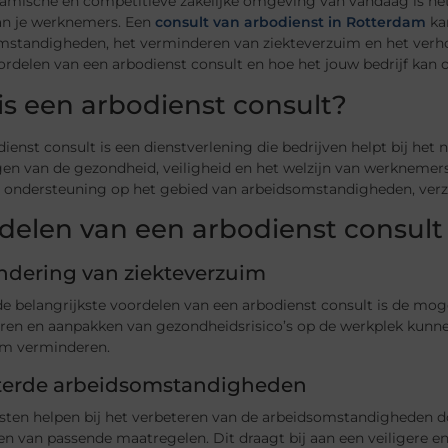
namische en competitieve zakelijke omgeving van vandaag is het
an je werknemers. Een
consult van arbodienst in Rotterdam
kan
mstandigheden, het verminderen van ziekteverzuim en het verhog
rdelen van een arbodienst consult en hoe het jouw bedrijf kan 
is een arbodienst consult?
ienst consult is een dienstverlening die bedrijven helpt bij het 
en van de gezondheid, veiligheid en het welzijn van werknemers
n ondersteuning op het gebied van arbeidsomstandigheden, verz
delen van een arbodienst consult
ndering van ziekteverzuim
de belangrijkste voordelen van een arbodienst consult is de mo
ceren en aanpakken van gezondheidsrisico’s op de werkplek kunn
im verminderen.
terde arbeidsomstandigheden
sten helpen bij het verbeteren van de arbeidsomstandigheden do
en van passende maatregelen. Dit draagt bij aan een veiligere 