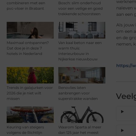
werkneme
combineren met een
Bosch: slim onderhoud
naleven v
pvc-vloer in Brabant
voor een veilige en goed
aan een 
trekkende schoorsteen
Als jouw 
om een ar
en de gro
Maximaal ontspannen?
Van kaal beton naar een
nemen, k
Dat doe je in deze 7
warm thuis:
hotels in Nederland
Interieurbouw in
Nijkerkse nieuwbouw
https://
Trends in galajurken voor
Renovlies laten
2026 die je niet wilt
aanbrengen voor
Veel
missen
superstrakke wanden
Keuring van steigers
Waarom Sparta al meer
volgens de Richtlijn
dan 125 jaar het meest