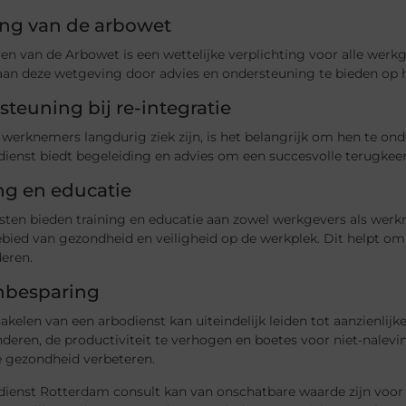
ing van de arbowet
en van de Arbowet is een wettelijke verplichting voor alle werkg
aan deze wetgeving door advies en ondersteuning te bieden op 
teuning bij re-integratie
erknemers langdurig ziek zijn, is het belangrijk om hen te onde
dienst biedt begeleiding en advies om een succesvolle terugkee
ng en educatie
sten bieden training en educatie aan zowel werkgevers als werk
bied van gezondheid en veiligheid op de werkplek. Dit helpt om e
eren.
nbesparing
akelen van een arbodienst kan uiteindelijk leiden tot aanzienli
nderen, de productiviteit te verhogen en boetes voor niet-nale
e gezondheid verbeteren.
dienst Rotterdam consult kan van onschatbare waarde zijn voor 