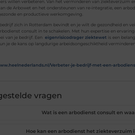
rs willen verbeteren. Van het verminderen van ziekteverzuim e
an de Arbowet en het ondersteunen van re-integratie, een arbodi
gezonde en productieve werkomgeving.
bedrijf zich in Rotterdam bevindt en je wilt de gezondheid en 
bodienst consult in te schakelen. Met hun expertise en ervaring 
ei van je bedrijf. Een
eigenrisicodrager ziektewet
is een belang
un je de kans op langdurige arbeidsongeschiktheid verminderen
www.heelnederlands.nl/Verbeter-je-bedrijf-met-een-arbodiens
gestelde vragen
Wat is een arbodienst consult en waa
Hoe kan een arbodienst het ziekteverzuim i