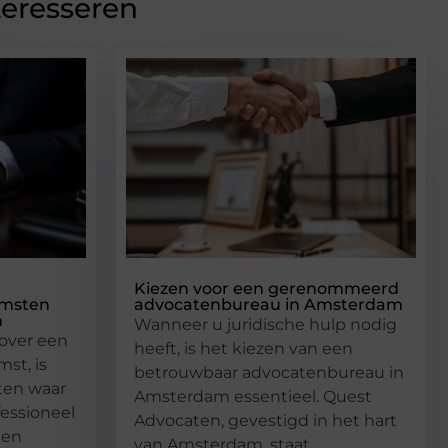
teresseren
Kiezen voor een gerenommeerd
omsten
advocatenbureau in Amsterdam
n
Wanneer u juridische hulp nodig
 over een
heeft, is het kiezen van een
st, is
betrouwbaar advocatenbureau in
ten waar
Amsterdam essentieel. Quest
fessioneel
Advocaten, gevestigd in het hart
ten
van Amsterdam, staat