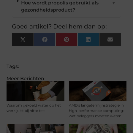
Hoe wordt propolis gebruikt als
▼
gezondheidsproduct?
Goed artikel? Deel hem dan op:
X
Facebook
Pinterest
LinkedIn
Email
(Twitter)
Tags:
Meer Berichten
Waarom gekoeld water op het
AMD's langetermijnstrategie in
werk juist bij hitte telt
high-performance computing:
wat beleggers moeten weten