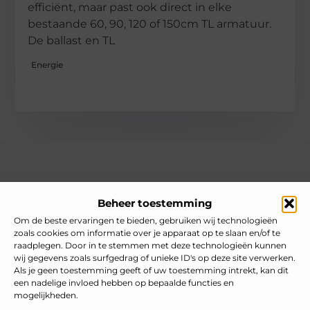
efficiënt, maar past ook direct in elke
bestaande 60, 90, 120 of 150cm TL armatuur.
De ballast en TL
Energie
Over heelnederlands
Beheer toestemming
Jouw gids voor inspiratie en tips uit het dagelijks leven.
Ontdek een brede verzameling blogs en artikelen die je helpen
Om de beste ervaringen te bieden, gebruiken wij technologieën
om het meeste uit elke dag te halen, met praktische adviezen
zoals cookies om informatie over je apparaat op te slaan en/of te
en verrassende inzichten.
raadplegen. Door in te stemmen met deze technologieën kunnen
wij gegevens zoals surfgedrag of unieke ID's op deze site verwerken.
Bericht categorie
Als je geen toestemming geeft of uw toestemming intrekt, kan dit
een nadelige invloed hebben op bepaalde functies en
mogelijkheden.