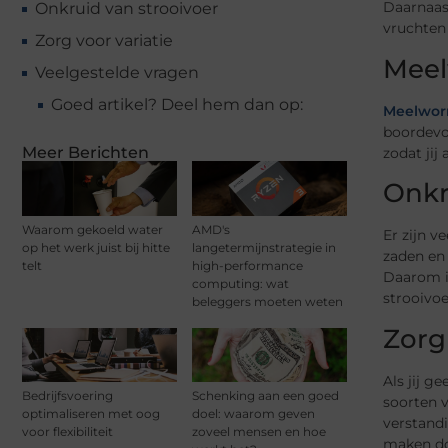
Daarnaast
Onkruid van strooivoer
vruchten 
Zorg voor variatie
Mee
Veelgestelde vragen
Goed artikel? Deel hem dan op:
Meelwor
boordevo
Meer Berichten
zodat jij
Onkr
Waarom gekoeld water
AMD's
Er zijn v
op het werk juist bij hitte
langetermijnstrategie in
zaden en 
telt
high-performance
Daarom is
computing: wat
strooivoe
beleggers moeten weten
Zorg
Als jij g
Bedrijfsvoering
Schenking aan een goed
soorten v
optimaliseren met oog
doel: waarom geven
verstandi
voor flexibiliteit
zoveel mensen en hoe
maken do