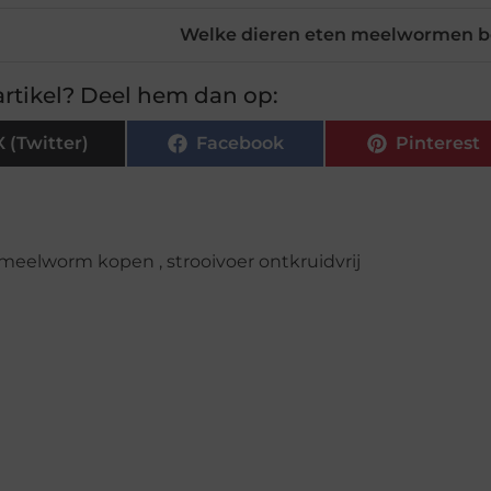
Welke dieren eten meelwormen be
rtikel? Deel hem dan op:
X (Twitter)
Facebook
Pinterest
meelworm kopen
,
strooivoer ontkruidvrij