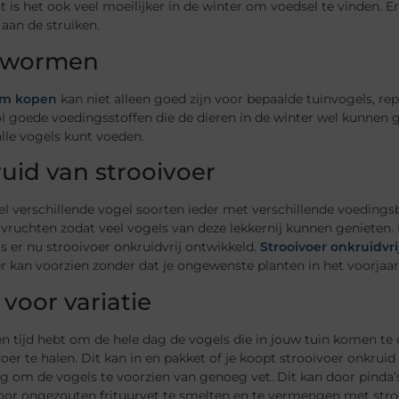
 is het ook veel moeilijker in de winter om voedsel te vinden. Er 
aan de struiken.
lwormen
m kopen
kan niet alleen goed zijn voor bepaalde tuinvogels, re
l goede voedingsstoffen die de dieren in de winter wel kunnen 
 alle vogels kunt voeden.
uid van strooivoer
eel verschillende vogel soorten ieder met verschillende voedings
vruchten zodat veel vogels van deze lekkernij kunnen genieten.
 er nu strooivoer onkruidvrij ontwikkeld.
Strooivoer onkruidvri
r kan voorzien zonder dat je ongewenste planten in het voorjaar
 voor variatie
een tijd hebt om de hele dag de vogels die in jouw tuin komen te 
oer te halen. Dit kan in en pakket of je koopt strooivoer onkrui
g om de vogels te voorzien van genoeg vet. Dit kan door pinda’s 
or ongezouten frituurvet te smelten en te vermengen met strooi