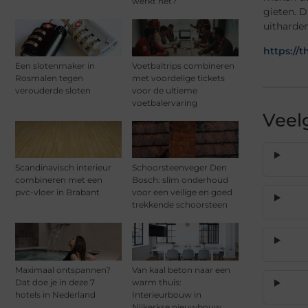
werkt het?
gieten. D
uitharden
https://
Een slotenmaker in
Voetbaltrips combineren
Rosmalen tegen
met voordelige tickets
verouderde sloten
voor de ultieme
voetbalervaring
Veel
Scandinavisch interieur
Schoorsteenveger Den
combineren met een
Bosch: slim onderhoud
pvc-vloer in Brabant
voor een veilige en goed
trekkende schoorsteen
Maximaal ontspannen?
Van kaal beton naar een
Dat doe je in deze 7
warm thuis:
hotels in Nederland
Interieurbouw in
Nijkerkse nieuwbouw