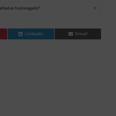
halve tuinvogels?
▼
LinkedIn
Email