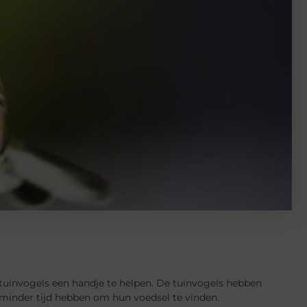
tuinvogels een handje te helpen. De tuinvogels hebben
e minder tijd hebben om hun voedsel te vinden.