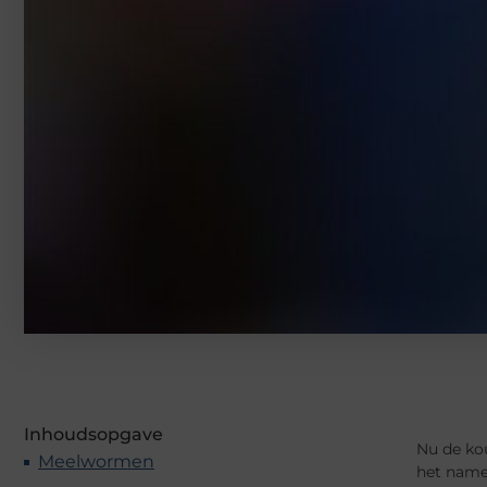
Inhoudsopgave
Nu de ko
Meelwormen
het namel