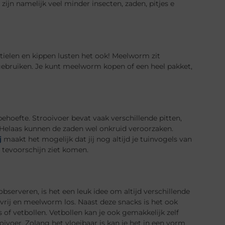
zijn namelijk veel minder insecten, zaden, pitjes e
ptielen en kippen lusten het ook! Meelworm zit
gebruiken. Je kunt meelworm kopen of een heel pakket,
behoefte. Strooivoer bevat vaak verschillende pitten,
 Helaas kunnen de zaden wel onkruid veroorzaken.
j
maakt het mogelijk dat jij nog altijd je tuinvogels van
 tevoorschijn ziet komen.
observeren, is het een leuk idee om altijd verschillende
d vrij en meelworm los. Naast deze snacks is het ook
of vetbollen. Vetbollen kan je ook gemakkelijk zelf
voer. Zolang het vloeibaar is kan je het in een vorm