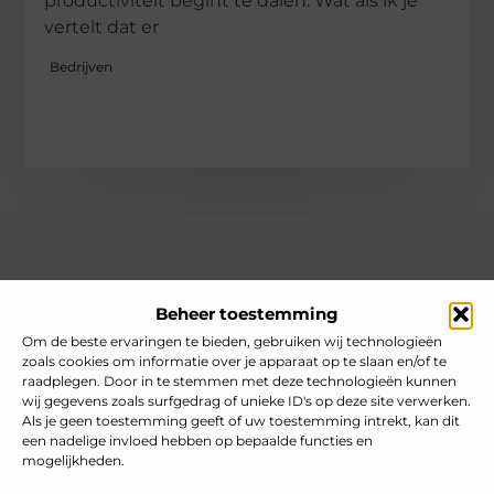
productiviteit begint te dalen. Wat als ik je
vertelt dat er
Bedrijven
Over heelnederlands
Beheer toestemming
Jouw gids voor inspiratie en tips uit het dagelijks leven.
Ontdek een brede verzameling blogs en artikelen die je helpen
Om de beste ervaringen te bieden, gebruiken wij technologieën
om het meeste uit elke dag te halen, met praktische adviezen
zoals cookies om informatie over je apparaat op te slaan en/of te
en verrassende inzichten.
raadplegen. Door in te stemmen met deze technologieën kunnen
wij gegevens zoals surfgedrag of unieke ID's op deze site verwerken.
Bericht categorie
Als je geen toestemming geeft of uw toestemming intrekt, kan dit
een nadelige invloed hebben op bepaalde functies en
mogelijkheden.