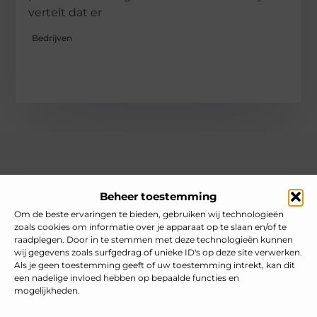
vertelt dat er
Bedrijven
Over heelnederlands
Beheer toestemming
Jouw gids voor inspiratie en tips uit het dagelijks leven.
Ontdek een brede verzameling blogs en artikelen die je helpen
Om de beste ervaringen te bieden, gebruiken wij technologieën
om het meeste uit elke dag te halen, met praktische adviezen
zoals cookies om informatie over je apparaat op te slaan en/of te
en verrassende inzichten.
raadplegen. Door in te stemmen met deze technologieën kunnen
wij gegevens zoals surfgedrag of unieke ID's op deze site verwerken.
Bericht categorie
Als je geen toestemming geeft of uw toestemming intrekt, kan dit
een nadelige invloed hebben op bepaalde functies en
mogelijkheden.