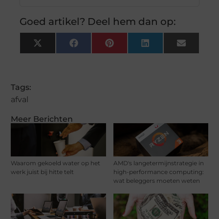
Goed artikel? Deel hem dan op:
X
Facebook
Pinterest
LinkedIn
Email
(Twitter)
Tags:
afval
Meer Berichten
Waarom gekoeld water op het
AMD's langetermijnstrategie in
werk juist bij hitte telt
high-performance computing:
wat beleggers moeten weten