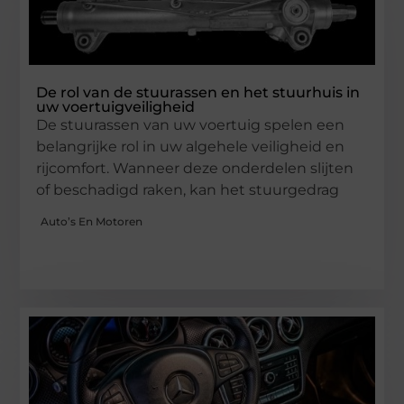
De rol van de stuurassen en het stuurhuis in
uw voertuigveiligheid
De stuurassen van uw voertuig spelen een
belangrijke rol in uw algehele veiligheid en
rijcomfort. Wanneer deze onderdelen slijten
of beschadigd raken, kan het stuurgedrag
Auto’s En Motoren