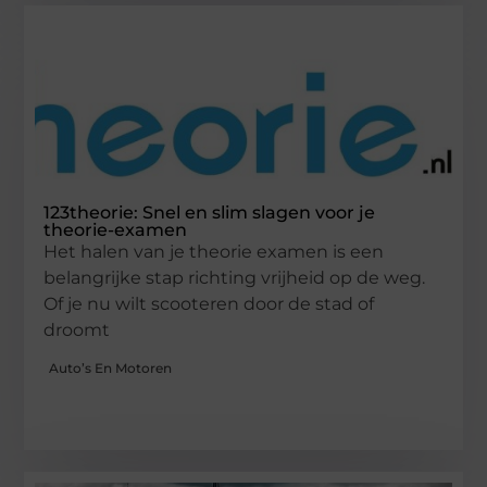
123theorie: Snel en slim slagen voor je
theorie-examen
Het halen van je theorie examen is een
belangrijke stap richting vrijheid op de weg.
Of je nu wilt scooteren door de stad of
droomt
Auto’s En Motoren