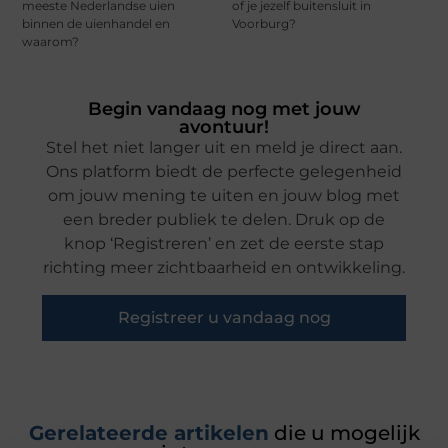
meeste Nederlandse uien
of je jezelf buitensluit in
binnen de uienhandel en
Voorburg?
waarom?
Begin vandaag nog met jouw
avontuur!
Stel het niet langer uit en meld je direct aan.
Ons platform biedt de perfecte gelegenheid
om jouw mening te uiten en jouw blog met
een breder publiek te delen. Druk op de
knop ‘Registreren’ en zet de eerste stap
richting meer zichtbaarheid en ontwikkeling.
Registreer u vandaag nog
Gerelateerde artikelen
die u mogelijk