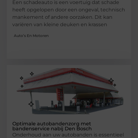
Een schadeauto is een voertuig dat schade
heeft opgelopen door een ongeval, technisch
mankement of andere oorzaken. Dit kan
variëren van kleine deuken en krassen
Auto’s En Motoren
Optimale autobandenzorg met
bandenservice nabij Den Bosch
Onderhoud aan uw autobanden is essentieel