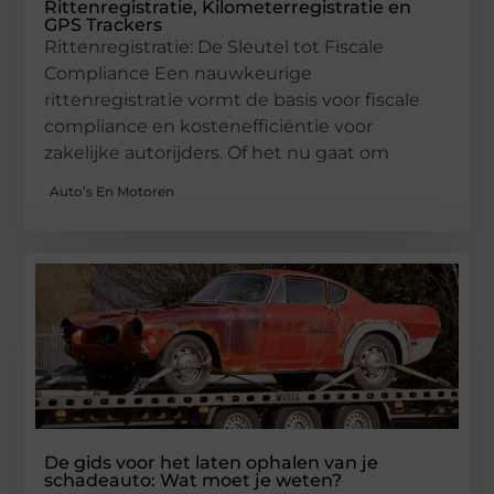
Rittenregistratie, Kilometerregistratie en
GPS Trackers
Rittenregistratie: De Sleutel tot Fiscale
Compliance Een nauwkeurige
rittenregistratie vormt de basis voor fiscale
compliance en kostenefficiëntie voor
zakelijke autorijders. Of het nu gaat om
Auto’s En Motoren
De gids voor het laten ophalen van je
schadeauto: Wat moet je weten?