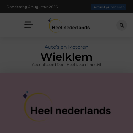
Donderdag 6 Augustus 2026
Artikel publiceren
Auto’s en Motoren
Wielklem
Gepubliceerd Door Heel Nederlands.nl