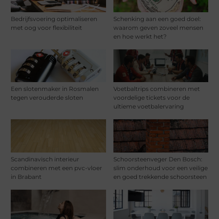
Bedrijfsvoering optimaliseren
Schenking aan een goed doel:
met oog voor flexibiliteit
waarom geven zoveel mensen
en hoe werkt het?
Een slotenmaker in Rosmalen
Voetbaltrips combineren met
tegen verouderde sloten
voordelige tickets voor de
ultieme voetbalervaring
Scandinavisch interieur
Schoorsteenveger Den Bosch:
combineren met een pvc-vloer
slim onderhoud voor een veilige
in Brabant
en goed trekkende schoorsteen