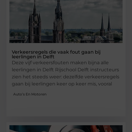
Verkeersregels die vaak fout gaan bij
leerlingen in Delft
Deze vijf verkeersfouten maken bijna alle
leerlingen in Delft Rijschool Delft instructeurs
zien het steeds weer: dezelfde verkeersregels
gaan bij leerlingen keer op keer mis, vooral
Auto’s En Motoren