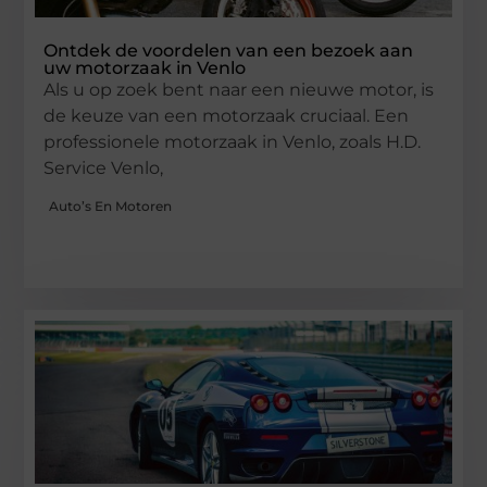
Ontdek de voordelen van een bezoek aan
uw motorzaak in Venlo
Als u op zoek bent naar een nieuwe motor, is
de keuze van een motorzaak cruciaal. Een
professionele motorzaak in Venlo, zoals H.D.
Service Venlo,
Auto’s En Motoren