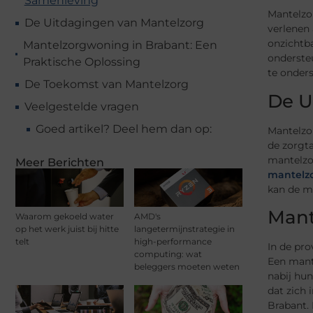
Samenleving
Mantelzor
De Uitdagingen van Mantelzorg
verlenen
onzichtba
Mantelzorgwoning in Brabant: Een
onderste
Praktische Oplossing
te onder
De Toekomst van Mantelzorg
De U
Veelgestelde vragen
Goed artikel? Deel hem dan op:
Mantelzor
de zorgta
mantelzo
Meer Berichten
mantelz
kan de ma
Mant
Waarom gekoeld water
AMD's
op het werk juist bij hitte
langetermijnstrategie in
telt
high-performance
In de pro
computing: wat
Een mant
beleggers moeten weten
nabij hun
dat zich 
Brabant. 