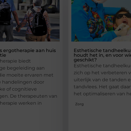
ns ergotherapie aan huis
Esthetische tandheelku
tie
houdt het in, en voor wie
geschikt?
therapie biedt
Esthetische tandheelku
ge begeleiding aan
zich op het verbeteren 
ie moeite ervaren met
uiterlijk van de tanden 
e handelingen door
tandvlees. Het gaat daar
jke of cognitieve
het optimaliseren van he
gen. De therapeuten van
therapie werken in
Zorg