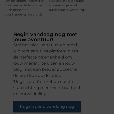
Welke landen importeren
Wat doe je als je sleutel
de meeste Nederlandse
afbreekt of je jezelf
uien binnen de
buitensluit in Voorburg?
uienhandel en waarom?
Begin vandaag nog met
jouw avontuur!
Stel het niet langer uit en meld
je direct aan. Ons platform biedt
de perfecte gelegenheid om
jouw mening te uiten en jouw
blog met een breder publiek te
delen. Druk op de knop
‘Registreren’ en zet de eerste
stap richting meer zichtbaarheid
en ontwikkeling.
Registreer u vandaag nog