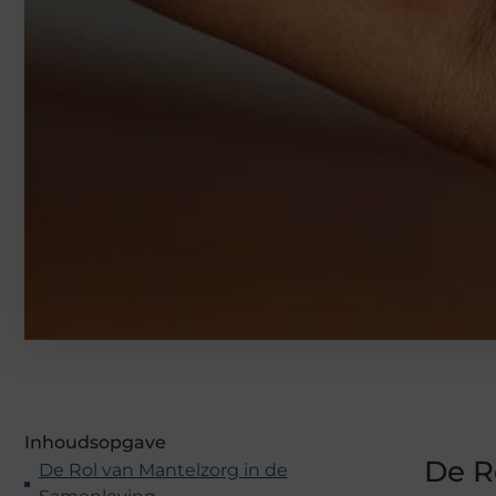
Inhoudsopgave
De R
De Rol van Mantelzorg in de