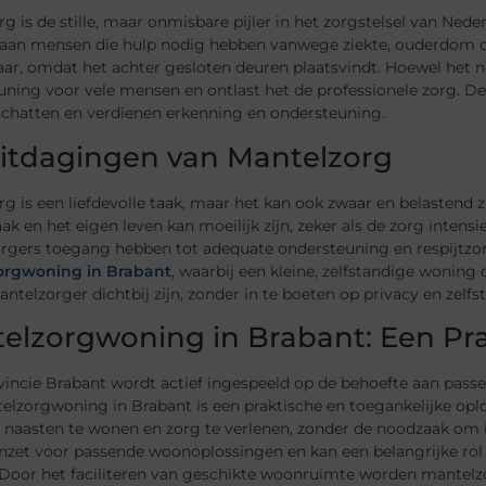
g is de stille, maar onmisbare pijler in het zorgstelsel van Nede
 aan mensen die hulp nodig hebben vanwege ziekte, ouderdom of
ar, omdat het achter gesloten deuren plaatsvindt. Hoewel het nie
uning voor vele mensen en ontlast het de professionele zorg. D
schatten en verdienen erkenning en ondersteuning.
itdagingen van Mantelzorg
g is een liefdevolle taak, maar het kan ook zwaar en belastend 
ak en het eigen leven kan moeilijk zijn, zeker als de zorg intensie
rgers toegang hebben tot adequate ondersteuning en respijtzo
orgwoning in Brabant
, waarbij een kleine, zelfstandige woning
ntelzorger dichtbij zijn, zonder in te boeten op privacy en zelfs
elzorgwoning in Brabant: Een Pra
vincie Brabant wordt actief ingespeeld op de behoefte aan pass
elzorgwoning in Brabant is een praktische en toegankelijke op
 naasten te wonen en zorg te verlenen, zonder de noodzaak om i
inzet voor passende woonoplossingen en kan een belangrijke rol
Door het faciliteren van geschikte woonruimte worden mantelzor