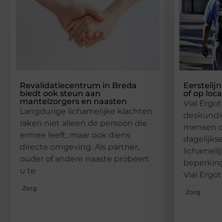
Revalidatiecentrum in Breda
Eerstelij
biedt ook steun aan
of op loca
mantelzorgers en naasten
Vial Ergo
Langdurige lichamelijke klachten
deskundi
raken niet alleen de persoon die
mensen d
ermee leeft, maar ook diens
dagelijks
directe omgeving. Als partner,
lichameli
ouder of andere naaste probeert
beperkin
u te
Vial Ergo
Zorg
Zorg