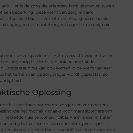
rland. Het is de zorg die vrienden, familieleden en buren
 een beperking. Deze vorm van zorg is vaak
t altijd zichtbaar is, vormt mantelzorg een cruciale
e uitdagingen die mantelzorgers tegenkomen, zijn niet
zijn voor de zorgverleners. Het evenwicht vinden tussen
f en langdurig is. Het is dan ook belangrijk dat
rg. Ondersteuning kan ook komen in de vorm van een
 op het terrein van de zorgvrager wordt geplaatst. Zo
tandigheid.
ktische Oplossing
ende huisvesting voor mantelzorgers en zorgvragers.
lossing die het mogelijk maakt voor mantelzorgers om
n hetzelfde huis te wonen. “
Dit is Plek
” is een initiatief
 spelen bij het realiseren van mantelzorgwoningen in
gers in staat gesteld hun essentiële rol in de zorg met