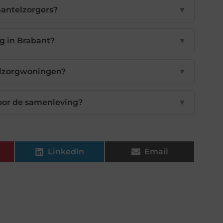
antelzorgers?
▼
g in Brabant?
▼
telzorgwoningen?
▼
oor de samenleving?
▼
LinkedIn
Email