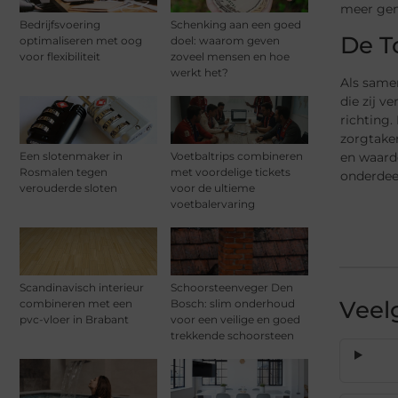
meer gem
Bedrijfsvoering
Schenking aan een goed
De T
optimaliseren met oog
doel: waarom geven
voor flexibiliteit
zoveel mensen en hoe
werkt het?
Als same
die zij v
richting
zorgtake
en waard
Een slotenmaker in
Voetbaltrips combineren
Rosmalen tegen
met voordelige tickets
onderdeel
verouderde sloten
voor de ultieme
voetbalervaring
Scandinavisch interieur
Schoorsteenveger Den
Veel
combineren met een
Bosch: slim onderhoud
pvc-vloer in Brabant
voor een veilige en goed
trekkende schoorsteen