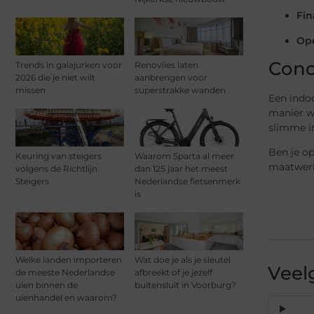
Fin
Ope
Conc
Trends in galajurken voor
Renovlies laten
2026 die je niet wilt
aanbrengen voor
missen
superstrakke wanden
Een indoo
manier wi
slimme i
Ben je o
Keuring van steigers
Waarom Sparta al meer
maatwerk
volgens de Richtlijn
dan 125 jaar het meest
Steigers
Nederlandse fietsenmerk
is
Welke landen importeren
Wat doe je als je sleutel
Veel
de meeste Nederlandse
afbreekt of je jezelf
uien binnen de
buitensluit in Voorburg?
uienhandel en waarom?