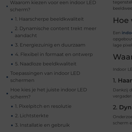
tegenste
Waarom kiezen voor een indoor LED
beeldwee
scherm?
Hoe 
1. Haarscherpe beeldkwaliteit
2. Dynamische content trekt meer
Een
indo
aandacht
opgebouw
3. Energiezuinig en duurzaam
lage pixe
4. Flexibel in formaat en ontwerp
Waar
5. Naadloze beeldkwaliteit
Indoor LE
Toepassingen van indoor LED
1.
Haar
schermen
Hoe kies je het juiste indoor LED
Dankzij d
vergader
scherm?
1. Pixelpitch en resolutie
2.
Dyn
2. Lichtsterkte
Onderzoe
scherm e
3. Installatie en gebruik