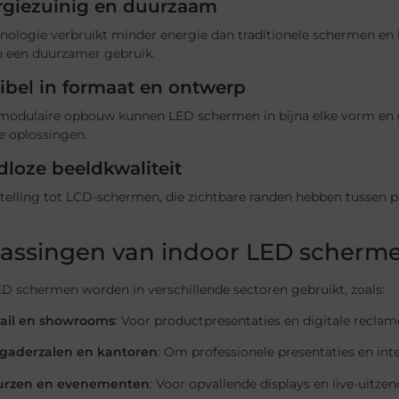
rgiezuinig en duurzaam
ologie verbruikt minder energie dan traditionele schermen en h
n een duurzamer gebruik.
xibel in formaat en ontwerp
modulaire opbouw kunnen LED schermen in bijna elke vorm en 
 oplossingen.
loze beeldkwaliteit
stelling tot LCD-schermen, die zichtbare randen hebben tussen 
assingen van indoor LED scherm
D schermen worden in verschillende sectoren gebruikt, zoals:
ail en showrooms
: Voor productpresentaties en digitale reclam
gaderzalen en kantoren
: Om professionele presentaties en in
urzen en evenementen
: Voor opvallende displays en live-uitze