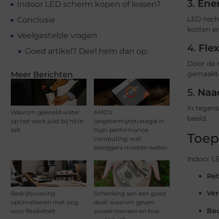
3.
Ene
Indoor LED scherm kopen of leasen?
LED-techn
Conclusie
kosten e
Veelgestelde vragen
4.
Fle
Goed artikel? Deel hem dan op:
Door de 
gemaakte
Meer Berichten
5.
Naad
In tegen
Waarom gekoeld water
AMD's
beeld.
op het werk juist bij hitte
langetermijnstrategie in
telt
high-performance
Toep
computing: wat
beleggers moeten weten
Indoor LE
Ret
Ver
Bedrijfsvoering
Schenking aan een goed
optimaliseren met oog
doel: waarom geven
Be
voor flexibiliteit
zoveel mensen en hoe