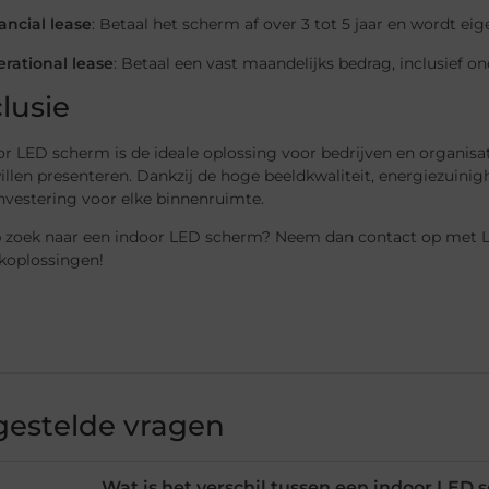
ancial lease
: Betaal het scherm af over 3 tot 5 jaar en wordt eig
rational lease
: Betaal een vast maandelijks bedrag, inclusief 
lusie
r LED scherm is de ideale oplossing voor bedrijven en organisat
llen presenteren. Dankzij de hoge beeldkwaliteit, energiezuinigh
nvestering voor elke binnenruimte.
p zoek naar een indoor LED scherm? Neem dan contact op met Le
oplossingen!
gestelde vragen
Wat is het verschil tussen een indoor LED