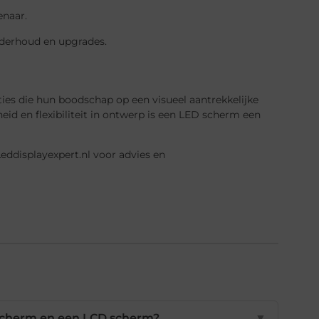
enaar.
onderhoud en upgrades.
ies die hun boodschap op een visueel aantrekkelijke
eid en flexibiliteit in ontwerp is een LED scherm een
ddisplayexpert.nl voor advies en
 scherm en een LCD scherm?
▼