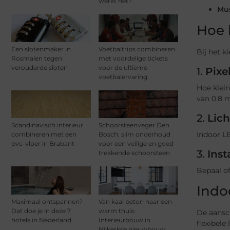
werkt het?
Mus
Hoe 
Een slotenmaker in
Voetbaltrips combineren
Bij het k
Rosmalen tegen
met voordelige tickets
verouderde sloten
voor de ultieme
1.
Pixe
voetbalervaring
Hoe klein
van 0.8 
2.
Lich
Scandinavisch interieur
Schoorsteenveger Den
Indoor L
combineren met een
Bosch: slim onderhoud
pvc-vloer in Brabant
voor een veilige en goed
3.
Inst
trekkende schoorsteen
Bepaal o
Indo
Maximaal ontspannen?
Van kaal beton naar een
Dat doe je in deze 7
warm thuis:
De aansch
hotels in Nederland
Interieurbouw in
flexibele
Nijkerkse nieuwbouw