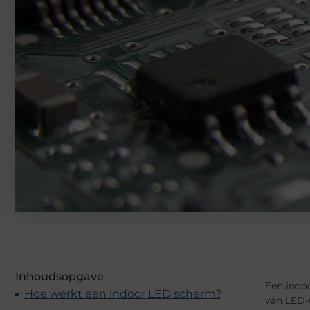
Inhoudsopgave
Een indo
Hoe werkt een indoor LED scherm?
van LED-t