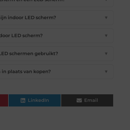
mijn indoor LED scherm?
▼
indoor LED scherm?
▼
 LED schermen gebruikt?
▼
 in plaats van kopen?
▼
LinkedIn
Email