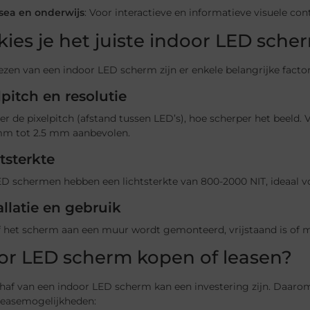
ea en onderwijs
: Voor interactieve en informatieve visuele con
kies je het juiste indoor LED sche
iezen van een indoor LED scherm zijn er enkele belangrijke fac
lpitch en resolutie
er de pixelpitch (afstand tussen LED’s), hoe scherper het beeld. 
mm tot 2.5 mm aanbevolen.
tsterkte
ED schermen hebben een lichtsterkte van 800-2000 NIT, ideaal v
allatie en gebruik
f het scherm aan een muur wordt gemonteerd, vrijstaand is of
or LED scherm kopen of leasen?
af van een indoor LED scherm kan een investering zijn. Daarom 
 leasemogelijkheden: