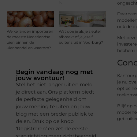
ongeacht
is
Daarnaas
modellen 
ook de op
Welke landen importeren
Wat doe je als je sleutel
de meeste Nederlandse
afbreekt of je jezelf
Met deze 
uien binnen de
buitensluit in Voorburg?
investere
uienhandel en waarom?
hebben i
Conc
Begin vandaag nog met
Kantoorpr
jouw avontuur!
je nu ov
Stel het niet langer uit en meld
opties he
je direct aan. Ons platform biedt
toekomsti
de perfecte gelegenheid om
Blijf op
jouw mening te uiten en jouw
moderne, 
blog met een breder publiek te
gebruiken
delen. Druk op de knop
‘Registreren’ en zet de eerste
stap richting meer zichtbaarheid