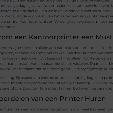
inters zijn een essentieel onderdeel van de moderne werkplek. Of
ëntie van je dagelijkse werkzaamheden kan sterk beïnvloed word
rinter
. In dit artikel duiken we in de wereld van kantoorprinter
n. We zullen de voordelen van het huren van een printer besprek
iste printer voor jouw kantoor. Verder geven we tips om het mees
verloopt.
om een Kantoorprinter een Must 
inters zijn meer dan alleen apparaten om documenten af te druk
opiëren, scannen en soms zelfs faxen. Hierdoor kunnen werknem
 te hoeven gebruiken. Dit bespaart niet alleen ruimte op de we
rs niet constant van apparaat hoeven te wisselen. Daarnaast bi
etwerk, wat betekent dat meerdere gebruikers tegelijkertijd kun
 belangrijk aspect van kantoorprinters is hun bijdrage aan prof
t documenten er professioneel uitzien, wat belangrijk is voor p
parend zijn. Door zelf te printen, kunnen bedrijven besparen op 
oordelen van een Printer Huren
er huren kan een aantrekkelijke optie zijn voor veel bedrijven. Een