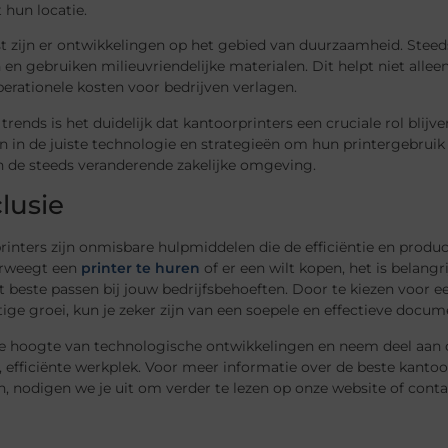
 hun locatie.
t zijn er ontwikkelingen op het gebied van duurzaamheid. Steed
en gebruiken milieuvriendelijke materialen. Dit helpt niet all
erationele kosten voor bedrijven verlagen.
trends is het duidelijk dat kantoorprinters een cruciale rol blij
n in de juiste technologie en strategieën om hun printergebruik
n de steeds veranderende zakelijke omgeving.
lusie
inters zijn onmisbare hulpmiddelen die de efficiëntie en produc
erweegt een
printer te huren
of er een wilt kopen, het is belang
t beste passen bij jouw bedrijfsbehoeften. Door te kiezen voor ee
ge groei, kun je zeker zijn van een soepele en effectieve docu
 de hoogte van technologische ontwikkelingen en neem deel aan 
efficiënte werkplek. Voor meer informatie over de beste kantoor
, nodigen we je uit om verder te lezen op onze website of cont