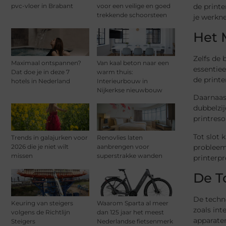
de printe
pvc-vloer in Brabant
voor een veilige en goed
trekkende schoorsteen
je werkn
Het 
Zelfs de
Maximaal ontspannen?
Van kaal beton naar een
essentiee
Dat doe je in deze 7
warm thuis:
de printe
hotels in Nederland
Interieurbouw in
Nijkerkse nieuwbouw
Daarnaast
dubbelzij
printres
Tot slot 
Trends in galajurken voor
Renovlies laten
probleeml
2026 die je niet wilt
aanbrengen voor
missen
superstrakke wanden
printerp
De T
De techn
Keuring van steigers
Waarom Sparta al meer
zoals in
volgens de Richtlijn
dan 125 jaar het meest
apparate
Steigers
Nederlandse fietsenmerk