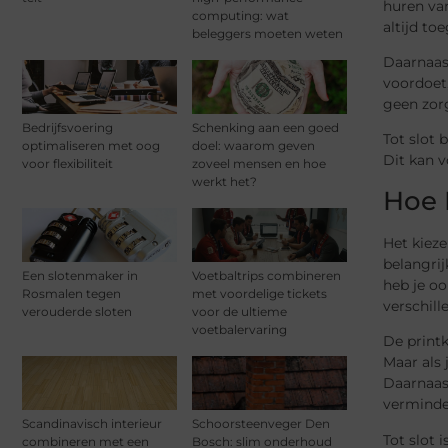
huren va
computing: wat
altijd to
beleggers moeten weten
Daarnaas
voordoet,
geen zor
Bedrijfsvoering
Schenking aan een goed
Tot slot 
optimaliseren met oog
doel: waarom geven
Dit kan v
voor flexibiliteit
zoveel mensen en hoe
werkt het?
Hoe 
Het kieze
belangrij
Een slotenmaker in
Voetbaltrips combineren
heb je oo
Rosmalen tegen
met voordelige tickets
verschil
verouderde sloten
voor de ultieme
voetbalervaring
De printk
Maar als 
Daarnaast
verminde
Scandinavisch interieur
Schoorsteenveger Den
Tot slot 
combineren met een
Bosch: slim onderhoud