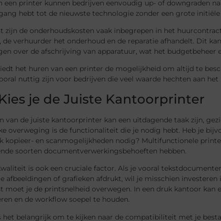
n een printer kunnen bedrijven eenvoudig up- of downgraden na
egang hebt tot de nieuwste technologie zonder een grote initiële
t zijn de onderhoudskosten vaak inbegrepen in het huurcontract
 de verhuurder het onderhoud en de reparatie afhandelt. Dit kan
gen over de afschrijving van apparatuur, wat het budgetbeheer
biedt het huren van een printer de mogelijkheid om altijd te be
ooral nuttig zijn voor bedrijven die veel waarde hechten aan h
Kies je de Juiste Kantoorprinter
n van de juiste kantoorprinter kan een uitdagende taak zijn, gez
ke overweging is de functionaliteit die je nodig hebt. Heb je bijv
k kopieer- en scanmogelijkheden nodig? Multifunctionele printer
lende soorten documentverwerkingsbehoeften hebben.
waliteit is ook een cruciale factor. Als je vooral tekstdocumente
je afbeeldingen of grafieken afdrukt, wil je misschien investere
 moet je de printsnelheid overwegen. In een druk kantoor kan e
ren en de workflow soepel te houden.
is het belangrijk om te kijken naar de compatibiliteit met je be