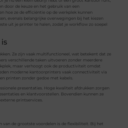
 je nu een klein bedrijf hebt of een groot kantoor runt,
en door de keuze en het gebruik van een
s en hoe ze de efficiëntie op de werkplek kunnen
en, evenals belangrijke overwegingen bij het kiezen
te uit je printer te halen, zodat je workflow zo soepel
is
ken. Ze zijn vaak multifunctioneel, wat betekent dat ze
ers verschillende taken uitvoeren zonder meerdere
rkplek, maar verhoogt ook de productiviteit omdat
eden moderne kantoorprinters vaak connectiviteit via
nen printen zonder gedoe met kabels.
essionele presentaties. Hoge kwaliteit afdrukken zorgen
resentaties en klantvoorstellen. Bovendien kunnen ze
externe printservices.
 van de grootste voordelen is de flexibiliteit. Bij het