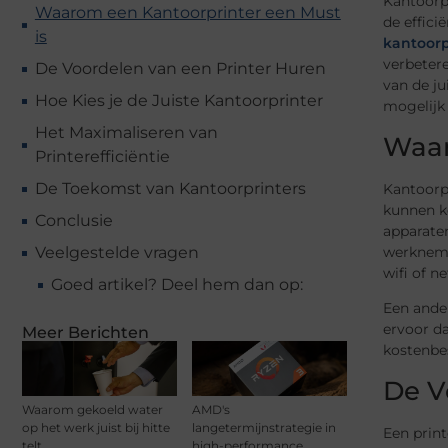
Kantoorpr
Waarom een Kantoorprinter een Must
de effici
is
kantoorp
verbetere
De Voordelen van een Printer Huren
van de ju
Hoe Kies je de Juiste Kantoorprinter
mogelijk 
Het Maximaliseren van
Waar
Printerefficiëntie
De Toekomst van Kantoorprinters
Kantoorpr
kunnen k
Conclusie
apparaten
werkneme
Veelgestelde vragen
wifi of n
Goed artikel? Deel hem dan op:
Een ander
ervoor da
Meer Berichten
kostenbes
De V
Waarom gekoeld water
AMD's
op het werk juist bij hitte
langetermijnstrategie in
Een print
telt
high-performance