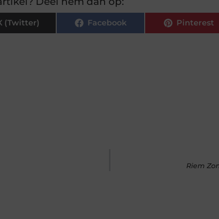
rtikel? Deel hem dan op:
X (Twitter)
Facebook
Pinterest
Riem Zon