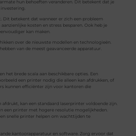
armate hun behoeften veranderen. Dit betekent dat je
 investering.
. Dit betekent dat wanneer er zich een probleem
 aanzienlijke kosten en stress besparen. Ook heb je
 eenvoudiger kan maken.
schikken over de nieuwste modellen en technologieën.
et hebben van de meest geavanceerde apparatuur.
ien het brede scala aan beschikbare opties. Een
oorbeeld een printer nodig die alleen kan afdrukken, of
s kunnen efficiënter zijn voor kantoren die
n afdrukt, kan een standaard laserprinter voldoende zijn.
n in een printer met hogere resolutie mogelijkheden.
en snelle printer helpen om wachttijden te
staande kantoorapparatuur en software. Zorg ervoor dat