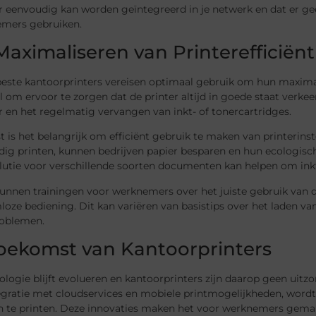
r eenvoudig kan worden geïntegreerd in je netwerk en dat er ge
emers gebruiken.
Maximaliseren van Printerefficiënt
 beste kantoorprinters vereisen optimaal gebruik om hun maxima
l om ervoor te zorgen dat de printer altijd in goede staat ver
r en het regelmatig vervangen van inkt- of tonercartridges.
 is het belangrijk om efficiënt gebruik te maken van printerins
dig printen, kunnen bedrijven papier besparen en hun ecologisch
olutie voor verschillende soorten documenten kan helpen om ink
kunnen trainingen voor werknemers over het juiste gebruik van de
oze bediening. Dit kan variëren van basistips over het laden v
roblemen.
oekomst van Kantoorprinters
ologie blijft evolueren en kantoorprinters zijn daarop geen ui
tegratie met cloudservices en mobiele printmogelijkheden, word
n te printen. Deze innovaties maken het voor werknemers gemakk