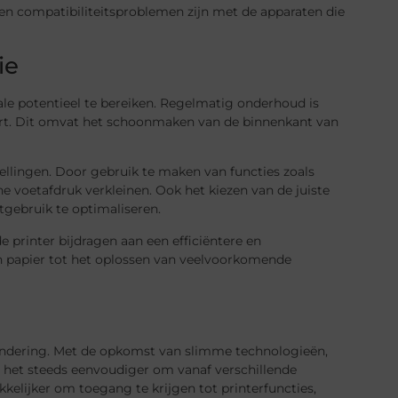
en compatibiliteitsproblemen zijn met de apparaten die
ie
le potentieel te bereiken. Regelmatig onderhoud is
keert. Dit omvat het schoonmaken van de binnenkant van
tellingen. Door gebruik te maken van functies zoals
e voetafdruk verkleinen. Ook het kiezen van de juiste
tgebruik te optimaliseren.
 printer bijdragen aan een efficiëntere en
an papier tot het oplossen van veelvoorkomende
tzondering. Met de opkomst van slimme technologieën,
t het steeds eenvoudiger om vanaf verschillende
elijker om toegang te krijgen tot printerfuncties,