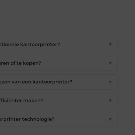
ctionele kantoorprinter?
▼
uren of te kopen?
▼
ezen van een kantoorprinter?
▼
fficiënter maken?
▼
orprinter technologie?
▼