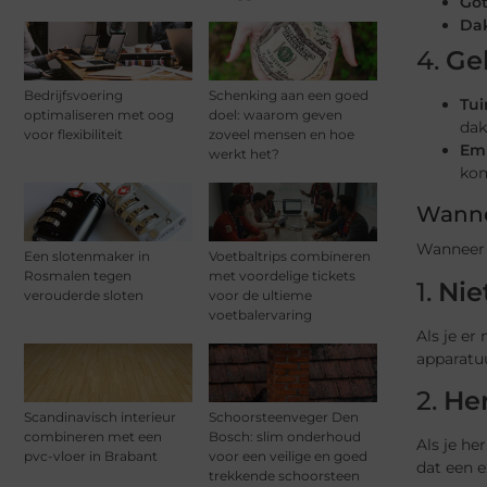
Got
Da
4.
Ge
Bedrijfsvoering
Schenking aan een goed
Tui
optimaliseren met oog
doel: waarom geven
dak
voor flexibiliteit
zoveel mensen en hoe
Em
werkt het?
kom
Wannee
Wanneer i
Een slotenmaker in
Voetbaltrips combineren
Rosmalen tegen
met voordelige tickets
1.
Nie
verouderde sloten
voor de ultieme
voetbalervaring
Als je er
apparatuu
2.
Her
Scandinavisch interieur
Schoorsteenveger Den
combineren met een
Bosch: slim onderhoud
Als je he
pvc-vloer in Brabant
voor een veilige en goed
dat een 
trekkende schoorsteen