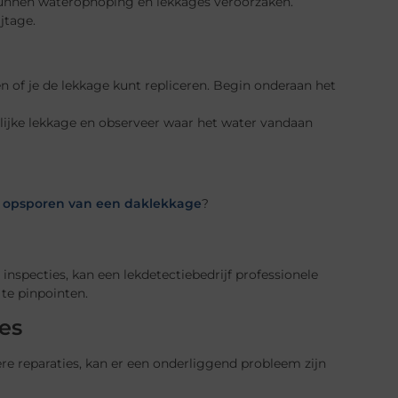
kunnen waterophoping en lekkages veroorzaken.
jtage.
n of je de lekkage kunt repliceren. Begin onderaan het
ijke lekkage en observeer waar het water vandaan
 opsporen van een daklekkage
?
e inspecties, kan een lekdetectiebedrijf professionele
te pinpointen.
es
ere reparaties, kan er een onderliggend probleem zijn