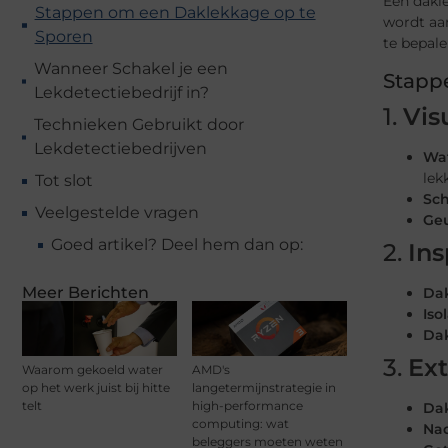
Een dakle
Stappen om een Daklekkage op te
wordt aa
Sporen
te bepal
Wanneer Schakel je een
Stapp
Lekdetectiebedrijf in?
1.
Vis
Technieken Gebruikt door
Lekdetectiebedrijven
Wa
lek
Tot slot
Sc
Veelgestelde vragen
Geu
Goed artikel? Deel hem dan op:
2.
Ins
Meer Berichten
Dak
Iso
Da
3.
Ext
Waarom gekoeld water
AMD's
op het werk juist bij hitte
langetermijnstrategie in
telt
high-performance
Da
computing: wat
Na
beleggers moeten weten