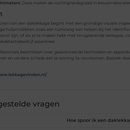
chtmeters
: Deze meten de vochtigheidsgraad in bouwmaterialen 
t
ren van een daklekkage begint met een grondige visuele inspect
e hulpmiddelen zoals een tuinslang kan helpen bij het identifi
esvol zijn, of als je te maken hebt met terugkerende lekkages, c
ekdetectiebedrijf essentieel.
fessionals beschikken over geavanceerde technieken en apparat
ceren en verdere schade aan je woning te voorkomen. Bezoek da
www.lekkagevinden.nl/
gestelde vragen
Hoe spoor ik een daklekka