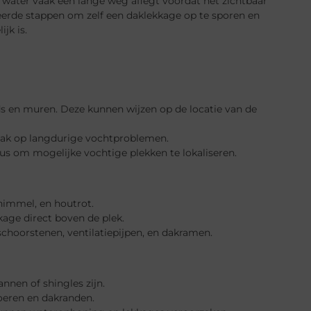
t water vaak een lange weg aflegt voordat het zichtbaar
erde stappen om zelf een daklekkage op te sporen en
jk is.
ds en muren. Deze kunnen wijzen op de locatie van de
aak op langdurige vochtproblemen.
us om mogelijke vochtige plekken te lokaliseren.
chimmel, en houtrot.
kkage direct boven de plek.
choorstenen, ventilatiepijpen, en dakramen.
nnen of shingles zijn.
oeren en dakranden.