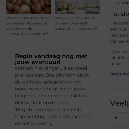
Vo
Tot slo
Welke landen importeren
Wat doe je als je sleutel
Het opspo
de meeste Nederlandse
afbreekt of je jezelf
uien binnen de
buitensluit in Voorburg?
eenvoudig
uienhandel en waarom?
niet succ
van een l
Deze pro
Begin vandaag nog met
identifi
jouw avontuur!
nood.
Stel het niet langer uit en meld
https://
je direct aan. Ons platform biedt
de perfecte gelegenheid om
jouw mening te uiten en jouw
blog met een breder publiek te
Veel
delen. Druk op de knop
‘Registreren’ en zet de eerste
stap richting meer zichtbaarheid
en ontwikkeling.