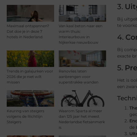
3.
Ui
Bij uitge
te voorko
Maximaal ontspannen?
Van kaal beton naar een
Dat doe je in deze 7
warm thuis:
4.
Co
hotels in Nederland
Interieurbouw in
Nijkerkse nieuwbouw
Bij compl
exacte br
5.
Pre
Trends in galajurken voor
Renovlies laten
2026 die je niet wilt
aanbrengen voor
Het is oo
missen
superstrakke wanden
een zware
Techni
The
Keuring van steigers
Waarom Sparta al meer
ged
volgens de Richtlijn
dan 125 jaar het meest
En
Steigers
Nederlandse fietsenmerk
de 
is
Ult