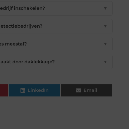
edrijf inschakelen?
▼
etectiebedrijven?
▼
es meestal?
▼
zaakt door daklekkage?
▼
LinkedIn
Email