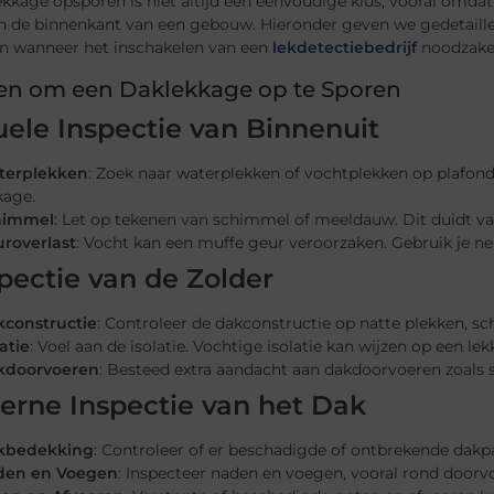
kkage opsporen is niet altijd een eenvoudige klus, vooral omda
n de binnenkant van een gebouw. Hieronder geven we gedetaille
en wanneer het inschakelen van een
lekdetectiebedrijf
noodzakeli
en om een Daklekkage op te Sporen
uele Inspectie van Binnenuit
terplekken
: Zoek naar waterplekken of vochtplekken op plafon
kage.
himmel
: Let op tekenen van schimmel of meeldauw. Dit duidt v
roverlast
: Vocht kan een muffe geur veroorzaken. Gebruik je ne
pectie van de Zolder
constructie
: Controleer de dakconstructie op natte plekken, s
latie
: Voel aan de isolatie. Vochtige isolatie kan wijzen op een le
kdoorvoeren
: Besteed extra aandacht aan dakdoorvoeren zoals s
erne Inspectie van het Dak
kbedekking
: Controleer of er beschadigde of ontbrekende dakpa
den en Voegen
: Inspecteer naden en voegen, vooral rond doorv