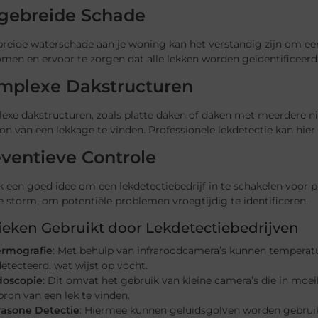
tgebreide Schade
breide waterschade aan je woning kan het verstandig zijn om ee
men en ervoor te zorgen dat alle lekken worden geïdentificeerd
mplexe Dakstructuren
exe dakstructuren, zoals platte daken of daken met meerdere ni
on van een lekkage te vinden. Professionele lekdetectie kan hier
ventieve Controle
k een goed idee om een lekdetectiebedrijf in te schakelen voor 
 storm, om potentiële problemen vroegtijdig te identificeren.
eken Gebruikt door Lekdetectiebedrijven
rmografie
: Met behulp van infraroodcamera’s kunnen temper
etecteerd, wat wijst op vocht.
doscopie
: Dit omvat het gebruik van kleine camera’s die in mo
bron van een lek te vinden.
rasone Detectie
: Hiermee kunnen geluidsgolven worden gebruik