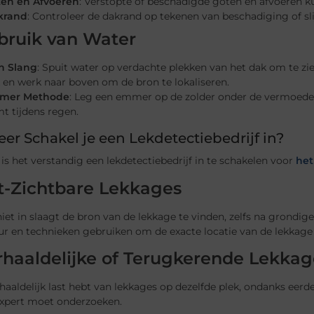
en en Afvoeren
: Verstopte of beschadigde goten en afvoeren 
krand
: Controleer de dakrand op tekenen van beschadiging of sli
bruik van Water
n Slang
: Spuit water op verdachte plekken van het dak om te zie
 en werk naar boven om de bron te lokaliseren.
mer Methode
: Leg een emmer op de zolder onder de vermoedel
t tijdens regen.
r Schakel je een Lekdetectiebedrijf in?
s het verstandig een lekdetectiebedrijf in te schakelen voor
het
t-Zichtbare Lekkages
 niet in slaagt de bron van de lekkage te vinden, zelfs na grondig
r en technieken gebruiken om de exacte locatie van de lekkage 
haaldelijke of Terugkerende Lekkag
rhaaldelijk last hebt van lekkages op dezelfde plek, ondanks eerd
expert moet onderzoeken.