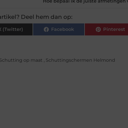
Hoe bepaal ik de juiste afmetingen 
rtikel? Deel hem dan op:
X (Twitter)
Facebook
Pinterest
Schutting op maat
,
Schuttingschermen Helmond