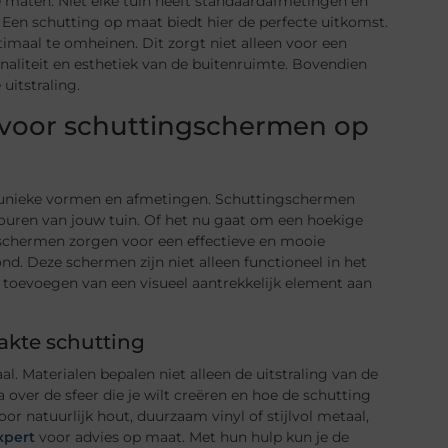
 maten. Niet elke tuin heeft standaardafmetingen en
Een schutting op maat biedt hier de perfecte uitkomst.
imaal te omheinen. Dit zorgt niet alleen voor een
aliteit en esthetiek van de buitenruimte. Bovendien
uitstraling.
je voor schuttingschermen op
t unieke vormen en afmetingen. Schuttingschermen
touren van jouw tuin. Of het nu gaat om een hoekige
ngschermen zorgen voor een effectieve en mooie
d. Deze schermen zijn niet alleen functioneel in het
toevoegen van een visueel aantrekkelijk element aan
akte schutting
l. Materialen bepalen niet alleen de uitstraling van de
er de sfeer die je wilt creëren en hoe de schutting
r natuurlijk hout, duurzaam vinyl of stijlvol metaal,
xpert
voor advies op maat. Met hun hulp kun je de