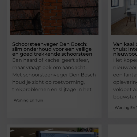
Schoorsteenveger Den Bosch:
Van kaal
slim onderhoud voor een veilige
thuis: In
en goed trekkende schoorsteen
nieuwbo
Een haard of kachel geeft sfeer,
Het kope
maar vraagt ook om aandacht.
nieuwbou
Met schoorsteenveger Den Bosch
een fantas
houd je zicht op roetvorming,
opleverin
trekproblemen en slijtage in het
voldoet 
bouwstan
Woning En Tuin
Woning En 