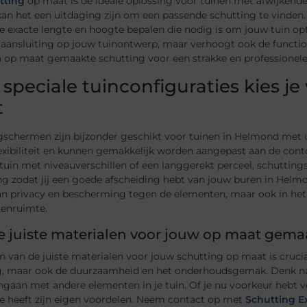
tting
op maat is de ideale oplossing voor tuinen met afwijkende
n het een uitdaging zijn om een passende schutting te vinden. 
e exacte lengte en hoogte bepalen die nodig is om jouw tuin opt
aansluiting op jouw tuinontwerp, maar verhoogt ook de function
 op maat gemaakte schutting voor een strakke en professionele 
 speciale tuinconfiguraties kies 
t
gschermen zijn bijzonder geschikt voor tuinen in Helmond me
lexibiliteit en kunnen gemakkelijk worden aangepast aan de con
 tuin met niveauverschillen of een langgerekt perceel, schutti
g zodat jij een goede afscheiding hebt van jouw buren in Helmon
an privacy en bescherming tegen de elementen, maar ook in het 
tenruimte.
e juiste materialen voor jouw op maat gema
n van de juiste materialen voor jouw schutting op maat is cruciaa
g, maar ook de duurzaamheid en het onderhoudsgemak. Denk na ov
gaan met andere elementen in je tuin. Of je nu voorkeur hebt voo
ze heeft zijn eigen voordelen. Neem contact op met
Schutting E