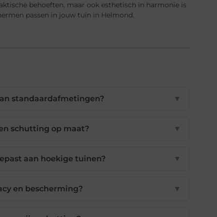
raktische behoeften, maar ook esthetisch in harmonie is
chermen passen in jouw tuin in Helmond.
dan standaardafmetingen?
▼
een schutting op maat?
▼
past aan hoekige tuinen?
▼
acy en bescherming?
▼