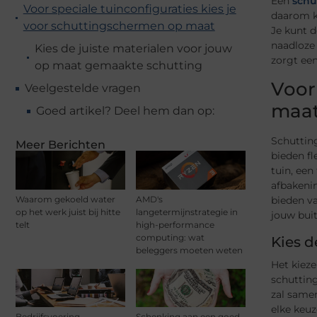
Een
schu
Voor speciale tuinconfiguraties kies je
daarom ka
voor schuttingschermen op maat
Je kunt d
naadloze 
Kies de juiste materialen voor jouw
zorgt een
op maat gemaakte schutting
Voor
Veelgestelde vragen
maa
Goed artikel? Deel hem dan op:
Schuttin
Meer Berichten
bieden f
tuin, een
afbakenin
Waarom gekoeld water
AMD's
bieden v
op het werk juist bij hitte
langetermijnstrategie in
jouw bui
telt
high-performance
computing: wat
Kies d
beleggers moeten weten
Het kieze
schuttin
zal samen
elke keu
Bedrijfsvoering
Schenking aan een goed