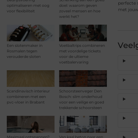
perfecte 
optimaliseren met oog
doel: waarom geven
met jouw 
voor flexibiliteit
zoveel mensen en hoe
werkt het?
Veel
Een slotenmaker in
Voetbaltrips combineren
Rosmalen tegen
met voordelige tickets
verouderde sloten
voor de ultieme
voetbalervaring
Scandinavisch interieur
Schoorsteenveger Den
combineren met een
Bosch: slim onderhoud
pvc-vloer in Brabant
voor een veilige en goed
trekkende schoorsteen
Maximaal ontspannen?
Van kaal beton naar een