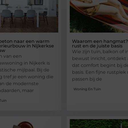
 beton naar een warm
Waarom een hangmat?
terieurbouw in Nijkerkse
rust en de juiste basis
uw
Wie zijn tuin, balkon of i
n van een
bewust inricht, ontdekt 
wwoning in Nijkerk is
dat comfort begint bij de
tische mijlpaal. Bij de
basis. Een fijne rustple
g tref je een woning die
passen bij de
aan de modernste
Woning En Tuin
daarden, maar
Tuin