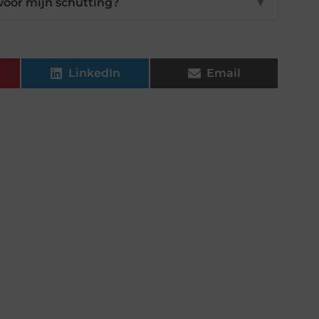
voor mijn schutting?
▼
LinkedIn
Email