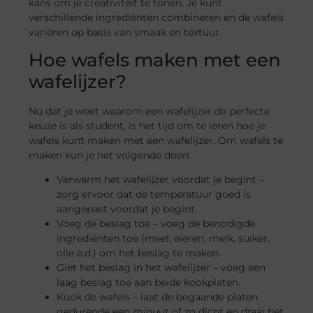
kans om je creativiteit te tonen. Je kunt
verschillende ingrediënten combineren en de wafels
variëren op basis van smaak en textuur.
Hoe wafels maken met een
wafelijzer?
Nu dat je weet waarom een wafelijzer de perfecte
keuze is als student, is het tijd om te leren hoe je
wafels kunt maken met een wafelijzer. Om wafels te
maken kun je het volgende doen:
Verwarm het wafelijzer voordat je begint –
zorg ervoor dat de temperatuur goed is
aangepast voordat je begint.
Voeg de beslag toe – voeg de benodigde
ingrediënten toe (meel, eieren, melk, suiker,
olie e.d.) om het beslag te maken.
Giet het beslag in het wafelijzer – voeg een
laag beslag toe aan beide kookplaten.
Kook de wafels – laat de begaande platen
gedurende een minuut of zo dicht en draai het