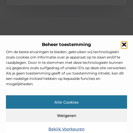
Over heelnederlands
Beheer toestemming
Jouw gids voor inspiratie en tips uit het dagelijks leven.
Ontdek een brede verzameling blogs en artikelen die je helpen
Om de beste ervaringen te bieden, gebruiken wij technologieën
om het meeste uit elke dag te halen, met praktische adviezen
zoals cookies om informatie over je apparaat op te slaan en/of te
en verrassende inzichten.
raadplegen. Door in te stemmen met deze technologieën kunnen
wij gegevens zoals surfgedrag of unieke ID's op deze site verwerken.
Bericht categorie
Als je geen toestemming geeft of uw toestemming intrekt, kan dit
een nadelige invloed hebben op bepaalde functies en
mogelijkheden.
Main Links
Alle Cookies
Goedkope linkbuilding: slim inzetten zonder je SEO te schaden
Weigeren
Bekijk Voorkeuren
@2025 www.heelnederlands.nl. All Right Reserved.