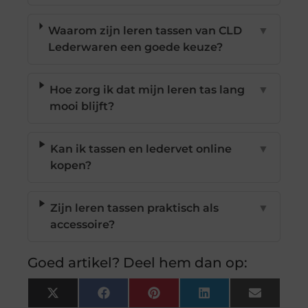
Waarom zijn leren tassen van CLD
▼
Lederwaren een goede keuze?
Hoe zorg ik dat mijn leren tas lang
▼
mooi blijft?
Kan ik tassen en ledervet online
▼
kopen?
Zijn leren tassen praktisch als
▼
accessoire?
Goed artikel? Deel hem dan op:
X
Facebook
Pinterest
LinkedIn
Email