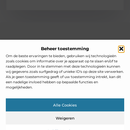
Over heelnederlands
Beheer toestemming
Jouw gids voor inspiratie en tips uit het dagelijks leven.
Ontdek een brede verzameling blogs en artikelen die je helpen
Om de beste ervaringen te bieden, gebruiken wij technologieën
om het meeste uit elke dag te halen, met praktische adviezen
zoals cookies om informatie over je apparaat op te slaan en/of te
en verrassende inzichten.
raadplegen. Door in te stemmen met deze technologieën kunnen
wij gegevens zoals surfgedrag of unieke ID's op deze site verwerken.
Bericht categorie
Als je geen toestemming geeft of uw toestemming intrekt, kan dit
een nadelige invloed hebben op bepaalde functies en
mogelijkheden.
Main Links
Alle Cookies
Goedkope linkbuilding: slim inzetten zonder je SEO te schaden
Weigeren