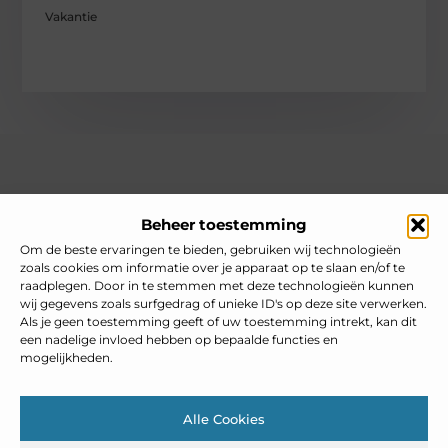
Vakantie
Over heelnederlands
Beheer toestemming
Jouw gids voor inspiratie en tips uit het dagelijks leven.
Ontdek een brede verzameling blogs en artikelen die je helpen
Om de beste ervaringen te bieden, gebruiken wij technologieën
om het meeste uit elke dag te halen, met praktische adviezen
zoals cookies om informatie over je apparaat op te slaan en/of te
en verrassende inzichten.
raadplegen. Door in te stemmen met deze technologieën kunnen
wij gegevens zoals surfgedrag of unieke ID's op deze site verwerken.
Bericht categorie
Als je geen toestemming geeft of uw toestemming intrekt, kan dit
een nadelige invloed hebben op bepaalde functies en
mogelijkheden.
Main Links
Alle Cookies
Goedkope linkbuilding: slim inzetten zonder je SEO te schaden