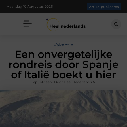
Maandag 10 Augustus 2026
Artikel publiceren
Vakantie
Een onvergetelijke
rondreis door Spanje
of Italië boekt u hier
Gepubliceerd Door Heel Nederlands.nl