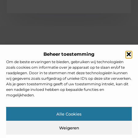
Over heelnederlands
Beheer toestemming
Jouw gids voor inspiratie en tips uit het dagelijks leven.
Ontdek een brede verzameling blogs en artikelen die je helpen
Om de beste ervaringen te bieden, gebruiken wij technologieën
om het meeste uit elke dag te halen, met praktische adviezen
zoals cookies om informatie over je apparaat op te slaan en/of te
en verrassende inzichten.
raadplegen. Door in te stemmen met deze technologieën kunnen
wij gegevens zoals surfgedrag of unieke ID's op deze site verwerken.
Bericht categorie
Als je geen toestemming geeft of uw toestemming intrekt, kan dit
een nadelige invloed hebben op bepaalde functies en
mogelijkheden.
Main Links
Alle Cookies
Goedkope linkbuilding: slim inzetten zonder je SEO te schaden
Weigeren