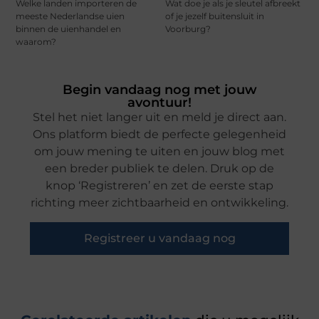
Welke landen importeren de
Wat doe je als je sleutel afbreekt
meeste Nederlandse uien
of je jezelf buitensluit in
binnen de uienhandel en
Voorburg?
waarom?
Begin vandaag nog met jouw
avontuur!
Stel het niet langer uit en meld je direct aan.
Ons platform biedt de perfecte gelegenheid
om jouw mening te uiten en jouw blog met
een breder publiek te delen. Druk op de
knop ‘Registreren’ en zet de eerste stap
richting meer zichtbaarheid en ontwikkeling.
Registreer u vandaag nog