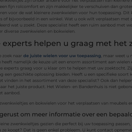
enkwieltjes zijn onder andere voor het verplaatsen van kleiner
een fijn rolcomfort en zijn makkelijker te verschuiven dan gro
eren voor de wat kleinere zwenkwielen voor hun toepassing. Dit ka
s of bijvoorbeeld in een winkel. Wat u ook wilt verplaatsen met 
erd wat u zoekt. Deze specialist heeft een ruim aanbod met wel
r diverse zwenkwielen en bokwielen.
 experts helpen u graag met het z
p zoek naar
de juiste wielen voor uw toepassing
, maar weet u 
u heeft namelijk de keuze uit een enorm assortiment aan wielen
e experts graag voor u klaar om te helpen met uw zoektocht. Zi
g een geschikte oplossing bieden. Heeft u een specifieke soort 
et vinden in het assortiment van deze specialist? Ook dan help
aar het juiste product. Het Wielen- en Bandenhuis is niet gebon
et aanbod.
gerust om meer informatie over een bepaald
leine zwenkwieltjes gezien die perfect bij uw toepassing passe
u ze koopt? Dat is geen enkel probleem. U kunt contact opneme