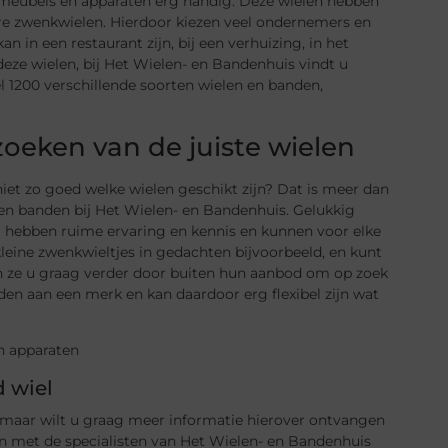
e meubels en apparaten erg handig. Deze wielen hebben
tere zwenkwielen. Hierdoor kiezen veel ondernemers en
n in een restaurant zijn, bij een verhuizing, in het
deze wielen, bij Het Wielen- en Bandenhuis vindt u
 1200 verschillende soorten wielen en banden,
oeken van de juiste wielen
niet zo goed welke wielen geschikt zijn? Dat is meer dan
 en banden bij Het Wielen- en Bandenhuis. Gelukkig
j hebben ruime ervaring en kennis en kunnen voor elke
kleine zwenkwieltjes in gedachten bijvoorbeeld, en kunt
en ze u graag verder door buiten hun aanbod om op zoek
den aan een merk en kan daardoor erg flexibel zijn wat
 wiel
n, maar wilt u graag meer informatie hierover ontvangen
n met de specialisten van Het Wielen- en Bandenhuis