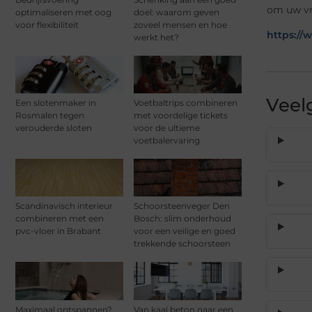
om uw vr
optimaliseren met oog
doel: waarom geven
voor flexibiliteit
zoveel mensen en hoe
https://
werkt het?
Veel
Een slotenmaker in
Voetbaltrips combineren
Rosmalen tegen
met voordelige tickets
verouderde sloten
voor de ultieme
voetbalervaring
Scandinavisch interieur
Schoorsteenveger Den
combineren met een
Bosch: slim onderhoud
pvc-vloer in Brabant
voor een veilige en goed
trekkende schoorsteen
Maximaal ontspannen?
Van kaal beton naar een