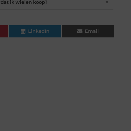
rdat ik wielen koop?
▼
LinkedIn
Email