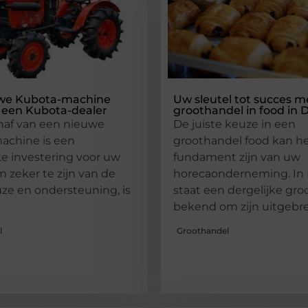
we Kubota-machine
Uw sleutel tot succes m
 een Kubota-dealer
groothandel in food in
haf van een nieuwe
De juiste keuze in een
achine is een
groothandel food kan h
ke investering voor uw
fundament zijn van uw
m zeker te zijn van de
horecaonderneming. In
ze en ondersteuning, is
staat een dergelijke gr
bekend om zijn uitgebr
l
Groothandel