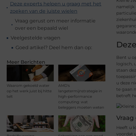
Kleine zw
Deze experts helpen u graag met het
namelijk 
zoeken van de juiste wielen
particuli
ziekenhui
Vraag gerust om meer informatie
gegarande
over een bepaald wiel
waaronde
Veelgestelde vragen
Deze
Goed artikel? Deel hem dan op:
Bent u o
Meer Berichten
logisch, 
staan dez
toepassin
u deze ni
Waarom gekoeld water
AMD's
te gaan n
op het werk juist bij hitte
langetermijnstrategie in
betreft h
telt
high-performance
computing: wat
beleggers moeten weten
Vraag 
Heeft u k
voordat 
Bedrijfsvoering
Schenking aan een goed