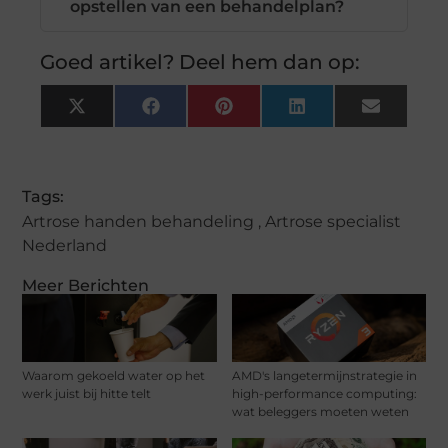
opstellen van een behandelplan?
Goed artikel? Deel hem dan op:
X
Facebook
Pinterest
LinkedIn
Email
(Twitter)
Tags:
Artrose handen behandeling
,
Artrose specialist
Nederland
Meer Berichten
Waarom gekoeld water op het
AMD's langetermijnstrategie in
werk juist bij hitte telt
high-performance computing:
wat beleggers moeten weten