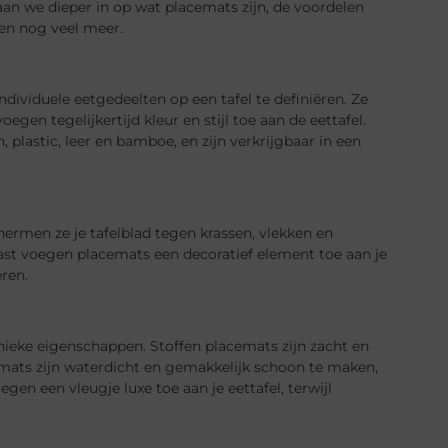
gaan we dieper in op wat placemats zijn, de voordelen
 en nog veel meer.
ividuele eetgedeelten op een tafel te definiëren. Ze
gen tegelijkertijd kleur en stijl toe aan de eettafel.
 plastic, leer en bamboe, en zijn verkrijgbaar in een
hermen ze je tafelblad tegen krassen, vlekken en
st voegen placemats een decoratief element toe aan je
eren.
nieke eigenschappen. Stoffen placemats zijn zacht en
cemats zijn waterdicht en gemakkelijk schoon te maken,
en een vleugje luxe toe aan je eettafel, terwijl