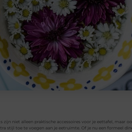
 zijn niet alleen praktische accessoires voor je eettafel, maar
tra stijl toe te voegen aan je eetruimte. Of je nu een formeel di