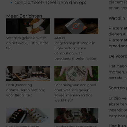
placemats
Goed artikel? Deel hem dan op:
ervan, ve
Meer Berichten
Wat zijn
Placemats
dienen al
Waarom gekoeld water
AMD's
Placemats
op het werk juist bij hitte
langetermijnstrategie in
breed sca
telt
high-performance
computing: wat
De voord
beleggers moeten weten
Het gebru
morsen, 
eettafel,
Bedrijfsvoering
Schenking aan een goed
Soorten
optimaliseren met oog
doel: waarom geven
voor flexibiliteit
zoveel mensen en hoe
Er zijn v
werkt het?
absorbere
waardoor 
bamboe pl
Hoe kun 
Een slotenmaker in
Voetbaltrips combineren