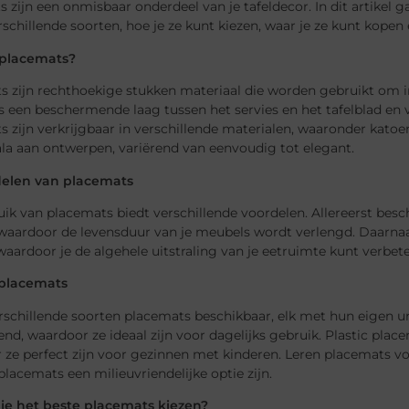
 zijn een onmisbaar onderdeel van je tafeldecor. In dit artikel 
rschillende soorten, hoe je ze kunt kiezen, waar je ze kunt kopen
 placemats?
 zijn rechthoekige stukken materiaal die worden gebruikt om ind
s een beschermende laag tussen het servies en het tafelblad en voe
 zijn verkrijgbaar in verschillende materialen, waaronder katoen,
la aan ontwerpen, variërend van eenvoudig tot elegant.
elen van placemats
ik van placemats biedt verschillende voordelen. Allereerst besc
waardoor de levensduur van je meubels wordt verlengd. Daarnaa
 waardoor je de algehele uitstraling van je eetruimte kunt verbet
 placemats
erschillende soorten placemats beschikbaar, elk met hun eigen u
nd, waardoor ze ideaal zijn voor dagelijks gebruik. Plastic pla
ze perfect zijn voor gezinnen met kinderen. Leren placemats voeg
acemats een milieuvriendelijke optie zijn.
je het beste placemats kiezen?