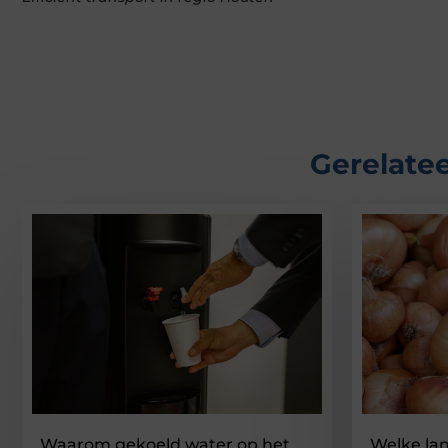
Gerelatee
Waarom gekoeld water op het
Welke la