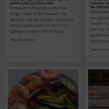
werk juist bij hitte telt
meeste N
de uienh
Zodra de temperatuur buiten
Nederland
stijgt, merk je dat meteen op
een gewi
kantoor. De airco draait overuren,
vinden h
ramen gaan open en dicht, en
over de h
collega’s vragen zich hardop
landen k
Eten En Drinken
Nederland
Eten En Dri