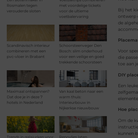
Rosmalen tegen
met voordelige tickets
Bij het k
verouderde sloten
voor de ultieme
ontwerp e
voetbalervaring
de algehe
accommo
Placemat
Scandinavisch interieur
Schoorsteenveger Den
Voor spec
combineren met een
Bosch: slim onderhoud
pvc-vloer in Brabant
voor een veilige en goed
die passe
trekkende schoorsteen
toe aan j
DIY place
Een leuke
Maximaal ontspannen?
Van kaal beton naar een
zelfgemaa
Dat doe je in deze 7
warm thuis:
elemente
hotels in Nederland
Interieurbouw in
Nijkerkse nieuwbouw
Hoe pla
Om de kw
instructi
kunnen be
Trends in galajurken voor
Renovlies laten