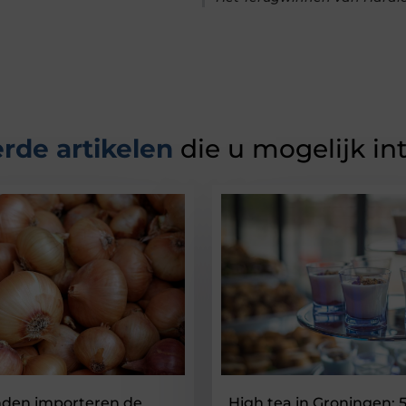
rde artikelen
die u mogelijk in
nden importeren de
High tea in Groningen: 