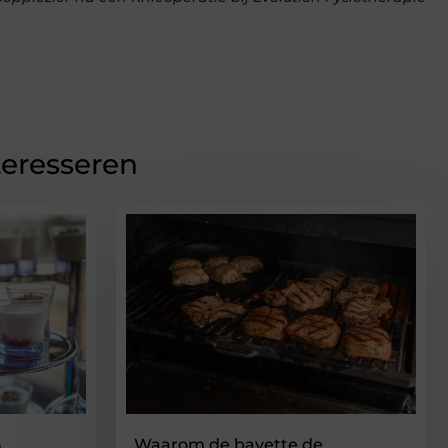
teresseren
5
Waarom de bavette de