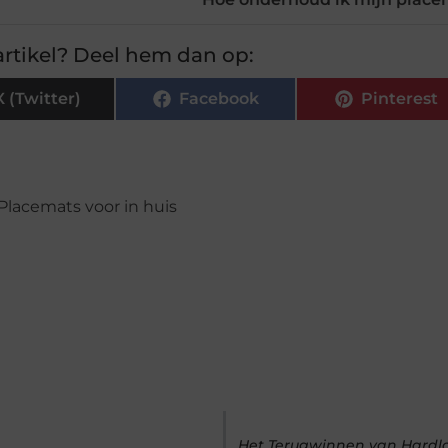
rtikel? Deel hem dan op:
X (Twitter)
Facebook
Pinterest
Placemats voor in huis
Het Terugwinnen van Hardloo