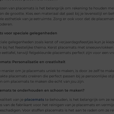
iezen van placemats is het belangrijk om rekening te houden met
n de grootte. Kies een materiaal dat past bij je levensstijl en
le esthetiek van je eetruimte. Zorg er ook voor dat de placemat
deren.
s voor speciale gelegenheden
iale gelegenheden zoals kerst of verjaardagsfeestjes kun je ki
n bij het feestelijke thema. Kerst placemats met sneeuwvlokken 
e eettafel, terwijl felgekleurde placemats perfect zijn voor een vr
mats: Personalisatie en creativiteit
 manier om je placemats uniek te maken, is door ze zelf te make
kte placemats creëren die perfect passen bij je persoonlijke stij
n om placemats te maken die echt van jou zijn.
cemats te onderhouden en schoon te maken?
aliteit van je
placemats
te behouden, is het belangrijk om ze 
es van de fabrikant voor het reinigen van je placemats en vermij
schadigen. Voor stoffen placemats is het aan te raden om ze re