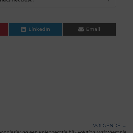
LinkedIn
Email
VOLGENDE →
pplezier na een Knieoperatie bij Evolution Fysiotherapie