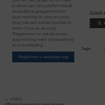
Stel het niet langer uit en meld
je direct aan. Ons platform biedt
de perfecte gelegenheid om
Goed a
jouw mening te uiten en jouw
blog met een breder publiek te
delen. Druk op de knop
‘Registreren’ en zet de eerste
stap richting meer zichtbaarheid
en ontwikkeling.
Tags:
Registreer u vandaag nog
← VORIG
Efficiënt transport in regio Houten