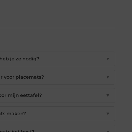
heb je ze nodig?
▼
ar voor placemats?
▼
oor mijn eettafel?
▼
ats maken?
▼
mats het best?
▼