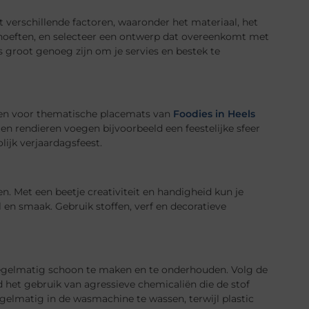
 verschillende factoren, waaronder het materiaal, het
 behoeften, en selecteer een ontwerp dat overeenkomt met
s groot genoeg zijn om je servies en bestek te
ezen voor thematische placemats van
Foodies in Heels
en rendieren voegen bijvoorbeeld een feestelijke sfeer
olijk verjaardagsfeest.
n. Met een beetje creativiteit en handigheid kun je
l en smaak. Gebruik stoffen, verf en decoratieve
regelmatig schoon te maken en te onderhouden. Volg de
d het gebruik van agressieve chemicaliën die de stof
gelmatig in de wasmachine te wassen, terwijl plastic