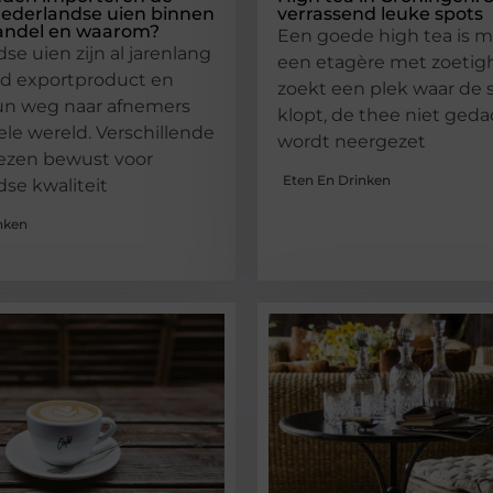
ederlandse uien binnen
verrassend leuke spots
andel en waarom?
Een goede high tea is 
se uien zijn al jarenlang
een etagère met zoetigh
ld exportproduct en
zoekt een plek waar de 
un weg naar afnemers
klopt, de thee niet ged
ele wereld. Verschillende
wordt neergezet
iezen bewust voor
Eten En Drinken
se kwaliteit
nken