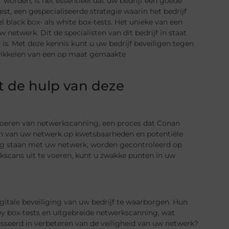
worden, is het essentieel dat uw bedrijf een goede
est, een gespecialiseerde strategie waarin het bedrijf
black box- als white box-tests. Het unieke van een
 netwerk. Dit de specialisten van dit bedrijf in staat
s. Met deze kennis kunt u uw bedrijf beveiligen tegen
ontwikkelen van een op maat gemaakte
 de hulp van deze
tvoeren van netwerkscanning, een proces dat Conan
en van uw netwerk op kwetsbaarheden en potentiële
ding staan met uw netwerk, worden gecontroleerd op
scans uit te voeren, kunt u zwakke punten in uw
gitale beveiliging van uw bedrijf te waarborgen. Hun
ey box-tests en uitgebreide netwerkscanning, wat
resseerd in verbeteren van de veiligheid van uw netwerk?