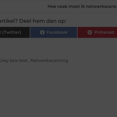
Hoe vaak moet ik netwerkscans 
rtikel? Deel hem dan op:
X (Twitter)
Facebook
Pinterest
Grey box-test
,
Netwerkscanning