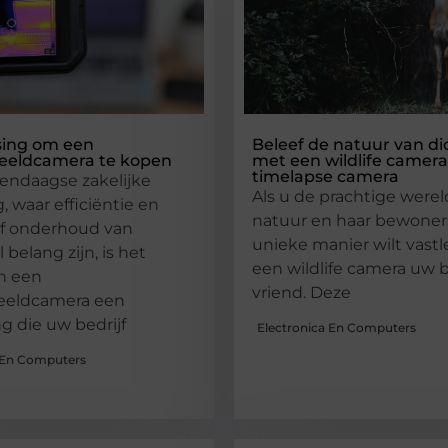
sing om een
Beleef de natuur van di
eldcamera te kopen
met een wildlife camera
timelapse camera
endaagse zakelijke
Als u de prachtige werel
 waar efficiëntie en
natuur en haar bewoner
ef onderhoud van
unieke manier wilt vastl
 belang zijn, is het
een wildlife camera uw 
n een
vriend. Deze
eldcamera een
ng die uw bedrijf
Electronica En Computers
 En Computers