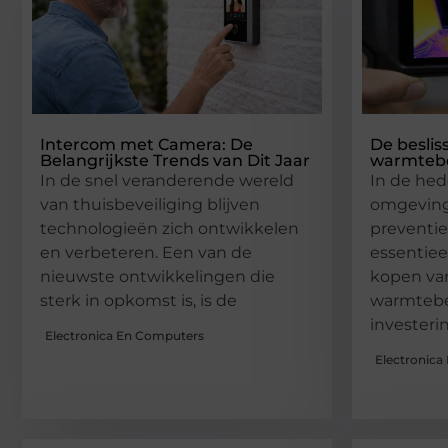
Intercom met Camera: De
De beslis
Belangrijkste Trends van Dit Jaar
warmtebe
In de snel veranderende wereld
In de hed
van thuisbeveiliging blijven
omgeving,
technologieën zich ontwikkelen
preventi
en verbeteren. Een van de
essentieel
nieuwste ontwikkelingen die
kopen va
sterk in opkomst is, is de
warmtebe
investeri
Electronica En Computers
Electronica