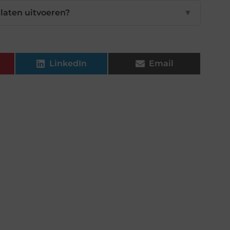
laten uitvoeren?
▼
LinkedIn
Email