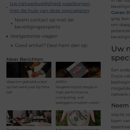
In het hu
Uw netwerkveiligheid waarborgen
beveiligi
met de hulp van deze specialisten
Conan D
grey box-
Neem contact op met de
om diepga
beveiligingsexperts
potentiël
Veelgestelde vragen
beveiligi
Goed artikel? Deel hem dan op:
Uw n
spec
Meer Berichten
Een ander
Doyle va
Waarom gekoeld water
AMD's
bedreigin
op het werk juist bij hitte
langetermijnstrategie in
mogelijk
telt
high-performance
netwerk i
computing: wat
beleggers moeten weten
Neem 
Wacht nie
team van
essentiee
Bedrijfsvoering
Schenking aan een goed