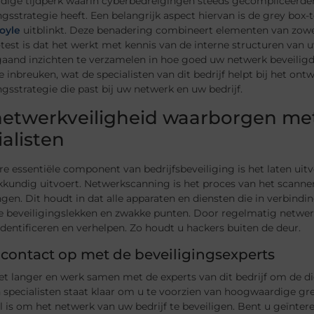
idige tijdperk waarin cyberbedreigingen steeds gecompliceerder 
ngsstrategie heeft. Een belangrijk aspect hiervan is de grey box-t
oyle
uitblinkt. Deze benadering combineert elementen van zowel 
test is dat het werkt met kennis van de interne structuren van uw
and inzichten te verzamelen in hoe goed uw netwerk beveiligd i
e inbreuken, wat de specialisten van dit bedrijf helpt bij het 
ngsstrategie die past bij uw netwerk en uw bedrijf.
etwerkveiligheid waarborgen met
ialisten
e essentiële component van bedrijfsbeveiliging is het laten ui
kkundig uitvoert. Netwerkscanning is het proces van het scann
gen. Dit houdt in dat alle apparaten en diensten die in verbin
e beveiligingslekken en zwakke punten. Door regelmatig netwerk
dentificeren en verhelpen. Zo houdt u hackers buiten de deur.
contact op met de beveiligingsexperts
t langer en werk samen met de experts van dit bedrijf om de di
 specialisten staat klaar om u te voorzien van hoogwaardige gr
l is om het netwerk van uw bedrijf te beveiligen. Bent u geïnte